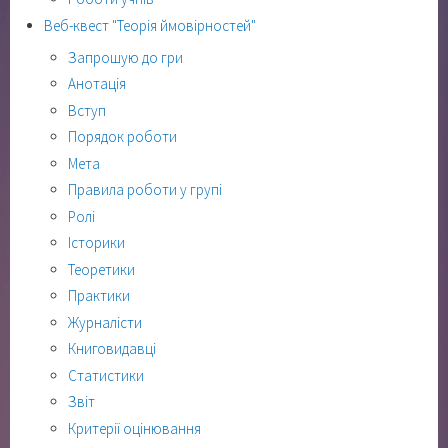
Веб-квест "Теорія ймовірностей"
Запрошую до гри
Анотація
Вступ
Порядок роботи
Мета
Правила роботи у групі
Ролі
Історики
Теоретики
Практики
Журналісти
Книговидавці
Статистики
Звіт
Критерії оцінювання