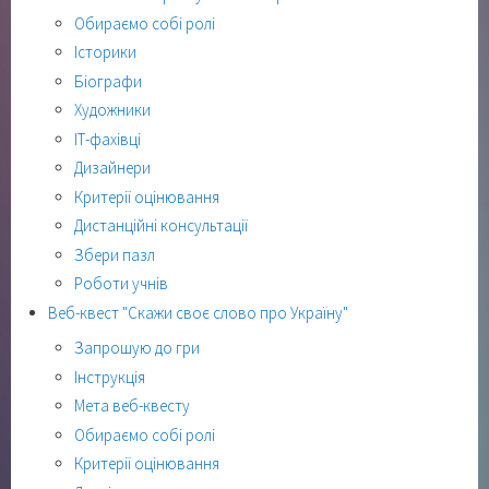
Обираємо собі ролі
Історики
Біографи
Художники
ІТ-фахівці
Дизайнери
Критерії оцінювання
Дистанційні консультації
Збери пазл
Роботи учнів
Веб-квест "Скажи своє слово про Україну"
Запрошую до гри
Інструкція
Мета веб-квесту
Обираємо собі ролі
Критерії оцінювання