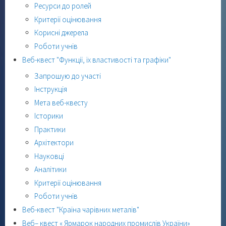
Ресурси до ролей
Критерії оцінювання
Корисні джерела
Роботи учнів
Веб-квест "Функції, їх властивості та графіки"
Запрошую до участі
Інструкція
Мета веб-квесту
Історики
Практики
Архітектори
Науковці
Аналітики
Критерії оцінювання
Роботи учнів
Веб-квест "Країна чарівних металів"
Веб– квест « Ярмарок народних промислів України»