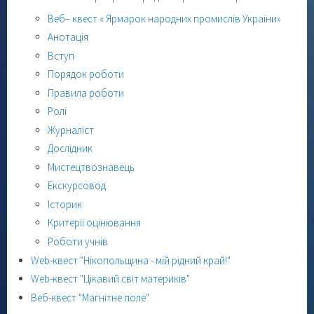
Веб– квест « Ярмарок народних промислів України»
Анотація
Вступ
Порядок роботи
Правила роботи
Ролі
Журналіст
Дослідник
Мистецтвознавець
Екскурсовод
Історик
Критерії оцінювання
Роботи учнів
Web-квест "Нікопольщина - мій рідний край!"
Web-квест "Цікавий світ материків"
Веб-квест "Магнітне поле"