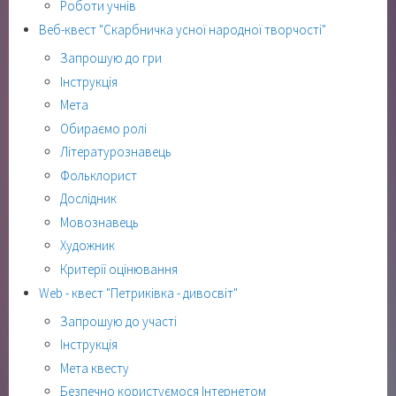
Роботи учнів
Веб-квест "Скарбничка усної народної творчості"
Запрошую до гри
Інструкція
Мета
Обираємо ролі
Літературознавець
Фольклорист
Дослідник
Мовознавець
Художник
Критерії оцінювання
Web - квест "Петриківка - дивосвіт"
Запрошую до участі
Інструкція
Мета квесту
Безпечно користуємося Інтернетом