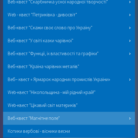
Веб-квест "Скарбничка усної народної творчості"
Web - квест "Петриківка - дивосвіт"
Веб-квест "Скажи своє слово про Україну"
Веб-квест "У світі казки чарівної"
Веб-квест "Функції, їх властивості та графіки"
Веб-квест "Країна чарівних металів"
Веб– квест « Ярмарок народних промислів України»
Web-квест "Нікопольщина - мій рідний край!"
Web-квест "Цікавий світ материків"
Веб-квест "Магнітне поле"
Котики вербові - вісники весни