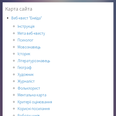
Карта сайта
Веб-квест "Енеїда"
Інструкція
Мета веб-квесту
Психолог
Мовознавець
Історик
Літературознавець
Географ
Художник
Журналіст
Фольклорист
Ментальна карта
Критерії оцінювання
Корисні посилання
Роботи учнів