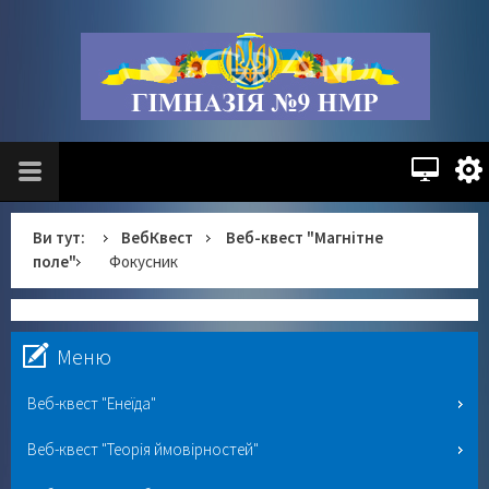
Ви тут:
ВебКвест
Веб-квест "Магнітне
поле"
Фокусник
Меню
Веб-квест "Енеїда"
Веб-квест "Теорія ймовірностей"