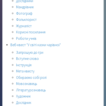
Дослідники
Мандрівник
Фотограф
Фольклорист
Журналіст
Корисні посилання
Роботи учнів
Веб-квест "У світі казки чарівної"
Запрошую до гри
Вступне слово
Інструкція
Мета квесту
Обираємо собі ролі
Мовознавець
Літературознавець
Художник
Дослідник