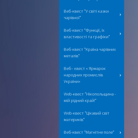
Веб-квест "У світі казки
чарівної"
Веб-квест "Функції, їх
властивості та графіки"
Веб-квест "Країна чарівних
металів"
Веб– квест « Ярмарок
народних промислів
України»
Web-квест "Нікопольщина -
мій рідний край!"
Web-квест "Цікавий світ
материків"
Веб-квест "Магнітне поле"