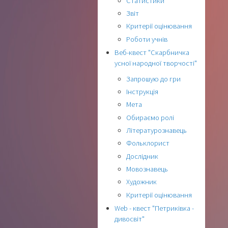
Статистики
Звіт
Критерії оцінювання
Роботи учнів
Веб-квест "Скарбничка
усної народної творчості"
Запрошую до гри
Інструкція
Мета
Обираємо ролі
Літературознавець
Фольклорист
Дослідник
Мовознавець
Художник
Критерії оцінювання
Web - квест "Петриківка -
дивосвіт"