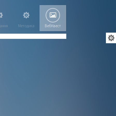
ання
Методика
ВебКвест