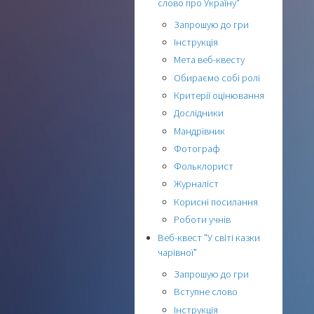
слово про Україну"
Запрошую до гри
Інструкція
Мета веб-квесту
Обираємо собі ролі
Критерії оцінювання
Дослідники
Мандрівник
Фотограф
Фольклорист
Журналіст
Корисні посилання
Роботи учнів
Веб-квест "У світі казки
чарівної"
Запрошую до гри
Вступне слово
Інструкція