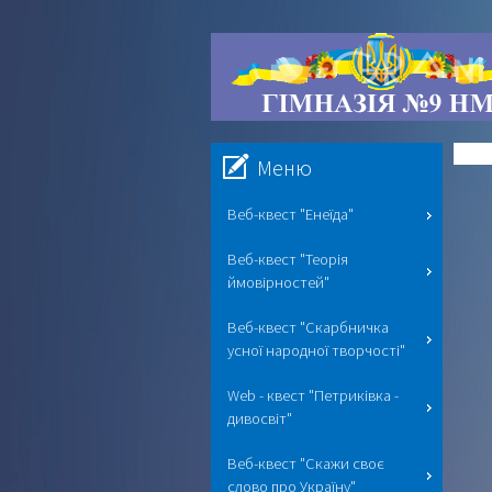
Меню
Веб-квест "Енеїда"
Веб-квест "Теорія
ймовірностей"
Веб-квест "Скарбничка
усної народної творчості"
Web - квест "Петриківка -
дивосвіт"
Веб-квест "Скажи своє
слово про Україну"