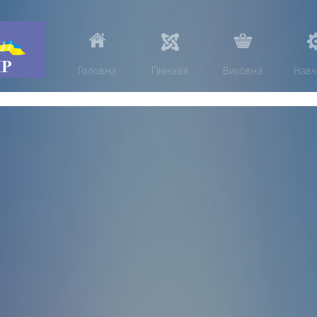
Головна
Гімназія
Виховна
Навч