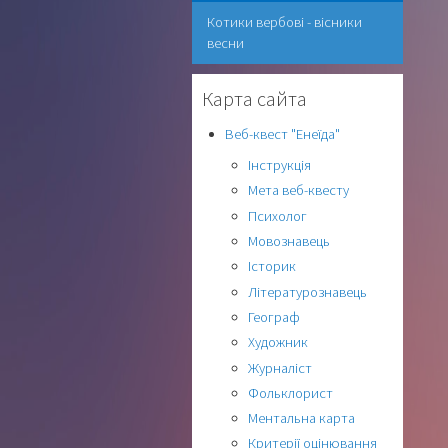
Котики вербові - вісники
весни
Карта сайта
Веб-квест "Енеїда"
Інструкція
Мета веб-квесту
Психолог
Мовознавець
Історик
Літературознавець
Географ
Художник
Журналіст
Фольклорист
Ментальна карта
Критерії оцінювання