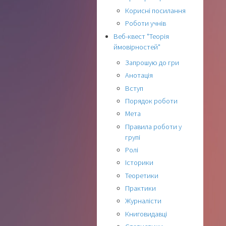
Корисні посилання
Роботи учнів
Веб-квест "Теорія
ймовірностей"
Запрошую до гри
Анотація
Вступ
Порядок роботи
Мета
Правила роботи у
групі
Ролі
Історики
Теоретики
Практики
Журналісти
Книговидавці