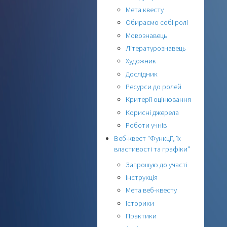
Мета квесту
Обираємо собі ролі
Мовознавець
Літературознавець
Художник
Дослідник
Ресурси до ролей
Критерії оцінювання
Корисні джерела
Роботи учнів
Веб-квест "Функції, їх
властивості та графіки"
Запрошую до участі
Інструкція
Мета веб-квесту
Історики
Практики