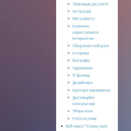
Запрошую до участі
Інструкція
Мета квесту
Безпечно
користуємося
Інтернетом
Обираємо собі ролі
Історики
Біографи
Художники
ІТ-фахівці
Дизайнери
Критерії оцінювання
Дистанційні
консультації
Збери пазл
Роботи учнів
Веб-квест "Скажи своє