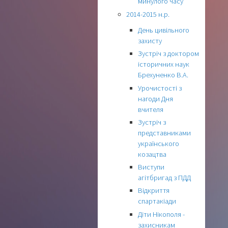
минулого часу
2014-2015 н.р.
День цивільного
захисту
Зустріч з доктором
історичних наук
Брехуненко В.А.
Урочистості з
нагоди Дня
вчителя
Зустріч з
представниками
українського
козацтва
Виступи
агітбригад з ПДД
Відкриття
спартакіади
Діти Нікополя -
захисникам