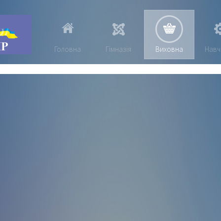
Головна
Гімназія
Виховна
Навч