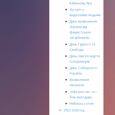
Бабиному Яру
Зустріч з
видатними людьми
День визволення
України від
фашистських
загарбників
День Гідності та
Свободи
День пам’яті жертв
голодоморів
День Соборності
України
Визволення
Нікополя
«Афганістан, ти –
біль моєї душі»
Небесна сотня
2015-2016 н.р.