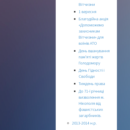
Вітчизни
1 вересня
Благодійна акція
«Допоможемо
захисникам
Вітчизни» для
воїнів АТО
День вшанування
пам'яті жертв
Голодомору
День Гідності і
Свободи
Тиждень права
До 71-ї річниці
визволення м.
Нікополя від
фашистських
загарбників.
2013-2014 н.р.