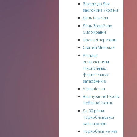
Заходи до Дня
захисника України
День інваліда
День Збройних
Сил України
Правові перегони
Святий Миколай
Річниця
визволення м.
Нікополя від
фашистських
загарбників
Афганістан
Вшанування Героїв
Небесної Сотні
До 30-річчя
Чорнобильської
катастрофи
Чорнобиль не має