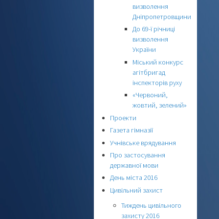
визволення
Дніпропетровщини
До 69-ї річниці
визволення
України
Міський конкурс
агітбригад
інспекторів руху
«Червоний,
жовтий, зелений»
Проекти
Газета гімназії
Учнівське врядування
Про застосування
державної мови
День міста 2016
Цивільний захист
Тиждень цивільного
захисту 2016