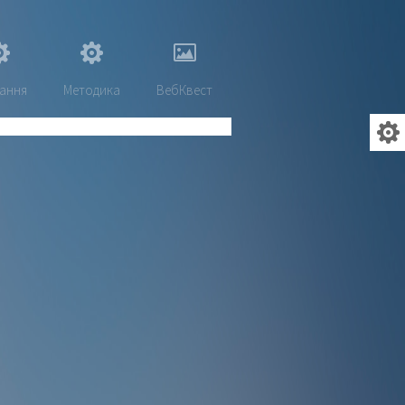
ання
Методика
ВебКвест