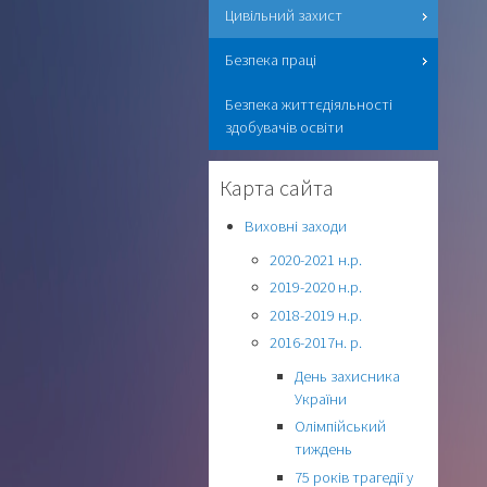
Цивільний захист
Безпека праці
Безпека життєдіяльності
здобувачів освіти
Карта сайта
Виховні заходи
2020-2021 н.р.
2019-2020 н.р.
2018-2019 н.р.
2016-2017н. р.
День захисника
України
Олімпійський
тиждень
75 років трагедії у