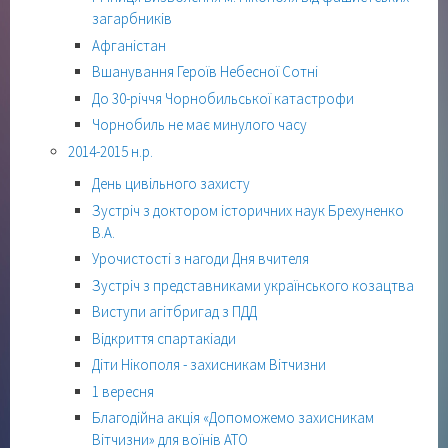
загарбників
Афганістан
Вшанування Героїв Небесної Сотні
До 30-річчя Чорнобильської катастрофи
Чорнобиль не має минулого часу
2014-2015 н.р.
День цивільного захисту
Зустріч з доктором історичних наук Брехуненко
В.А.
Урочистості з нагоди Дня вчителя
Зустріч з представниками українського козацтва
Виступи агітбригад з ПДД
Відкриття спартакіади
Діти Нікополя - захисникам Вітчизни
1 вересня
Благодійна акція «Допоможемо захисникам
Вітчизни» для воїнів АТО