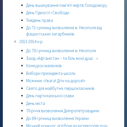
День вшанування пам'яті жертв Голодомору
День Гідності і Свободи
Тиждень права
До 71-ї річниці визволення м. Нікополя від
фашистських загарбників.
2013-2014 н.р.
До 70-ї річниці визволення м. Нікополя
Захід «Афганістан – ти біль моєї душі…»
Конкурси малюнків
Вибори президента школи
Місячник «Увага! Діти на дорозі!»
Свято для майбутніх першокласників
День партизанської слави
День міста
70-річчя визволення Дніпропетровщини
До 69-ї річниці визволення України
Міський конкурс агітбригад інспекторів руху