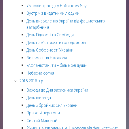
75 років трагедії у Бабиному Яру
Зустріч з видатними людьми
День визволення України від фашистських
загарбників
День Гідності та Свободи
День пам’яті жертв голодоморів
День Соборності України
Визволення Нікополя
«Афганістан, ти – біль моєї душі»
Небесна сотня
2015-2016 н.р.
Заходи до Дня захисника України
День інваліда
День Збройних Сил України
Правові перегони
Святий Миколай
Річниця визволення м. Нікополя від фашистських