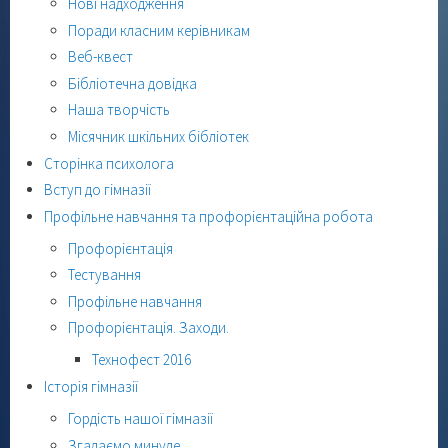
Нові надходження
Поради класним керівникам
Веб-квест
Бібліотечна довідка
Наша творчість
Місячник шкільних бібліотек
Сторінка психолога
Вступ до гімназії
Профільне навчання та профорієнтаційна робота
Профорієнтація
Тестування
Профільне навчання
Профорієнтація. Заходи.
Технофест 2016
Історія гімназії
Гордість нашої гімназії
Згадаємо минуле