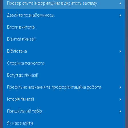
Прозорість та інформаційна відкритість закладу
Давайте познайомимось
Блоги вчителів
Візитка гімназії
Бібліотека
Сторінка психолога
Вступ до гімназії
Профільне навчання та профорієнтаційна робота
Історія гімназії
Пришкільний табір
Як нас знайти