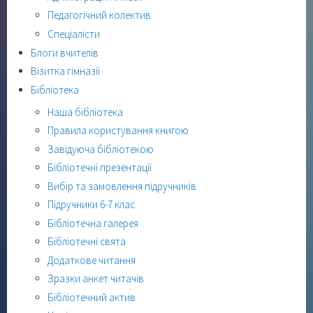
Педагогічний колектив
Спеціалісти
Блоги вчителів
Візитка гімназії
Бібліотека
Наша бібліотека
Правила користування книгою
Завідуюча бібліотекою
Бібліотечні презентації
Вибір та замовлення підручників
Підручники 6-7 клас
Бібліотечна галерея
Бібліотечні свята
Додаткове читання
Зразки анкет читачів
Бібліотечний актив