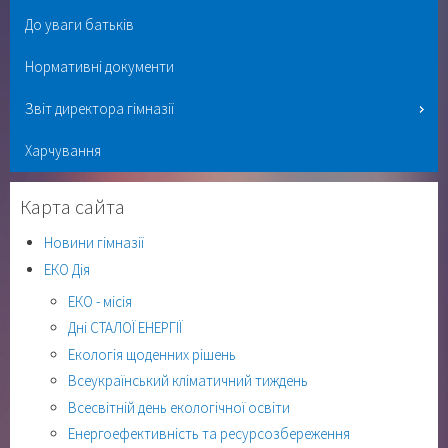
До уваги батьків
Нормативні документи
Звіт директора гімназії
Харчування
Карта сайта
Новини гімназії
ЕКО Дія
ЕКО - місія
Дні СТАЛОЇ ЕНЕРГІЇ
Екологія щоденних рішень
Всеукраїнський кліматичний тиждень
Всесвітній день екологічної освіти
Енергоефективність та ресурсозбереження