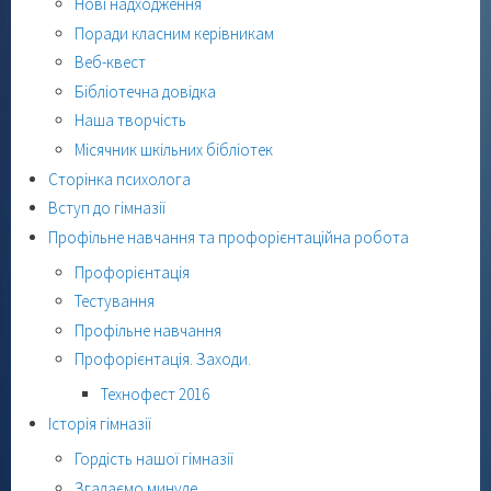
Нові надходження
Поради класним керівникам
Веб-квест
Бібліотечна довідка
Наша творчість
Місячник шкільних бібліотек
Сторінка психолога
Вступ до гімназії
Профільне навчання та профорієнтаційна робота
Профорієнтація
Тестування
Профільне навчання
Профорієнтація. Заходи.
Технофест 2016
Історія гімназії
Гордість нашої гімназії
Згадаємо минуле