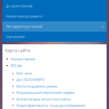
До уваги батьків
Нормативні документи
Звіт директора гімназії
Харчування
Карта сайта
Новини гімназії
ЕКО Дія
ЕКО - місія
Дні СТАЛОЇ ЕНЕРГІЇ
Екологія щоденних рішень
Всеукраїнський кліматичний тиждень
Всесвітній день екологічної освіти
Енергоефективність та ресурсозбереження