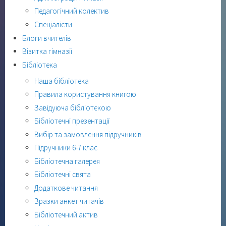
Педагогічний колектив
Спеціалісти
Блоги вчителів
Візитка гімназії
Бібліотека
Наша бібліотека
Правила користування книгою
Завідуюча бібліотекою
Бібліотечні презентації
Вибір та замовлення підручників
Підручники 6-7 клас
Бібліотечна галерея
Бібліотечні свята
Додаткове читання
Зразки анкет читачів
Бібліотечний актив