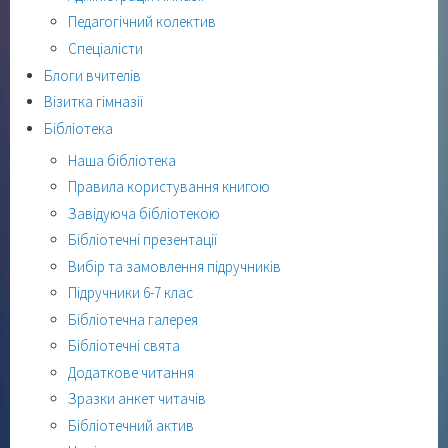
Педагогічний колектив
Спеціалісти
Блоги вчителів
Візитка гімназії
Бібліотека
Наша бібліотека
Правила користування книгою
Завідуюча бібліотекою
Бібліотечні презентації
Вибір та замовлення підручників
Підручники 6-7 клас
Бібліотечна галерея
Бібліотечні свята
Додаткове читання
Зразки анкет читачів
Бібліотечний актив