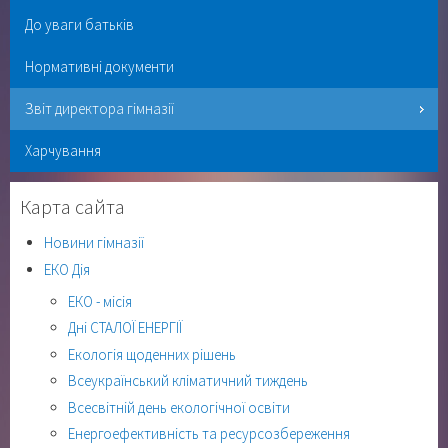
До уваги батьків
Нормативні документи
Звіт директора гімназії
Харчування
Карта сайта
Новини гімназії
ЕКО Дія
ЕКО - місія
Дні СТАЛОЇ ЕНЕРГІЇ
Екологія щоденних рішень
Всеукраїнський кліматичний тиждень
Всесвітній день екологічної освіти
Енергоефективність та ресурсозбереження