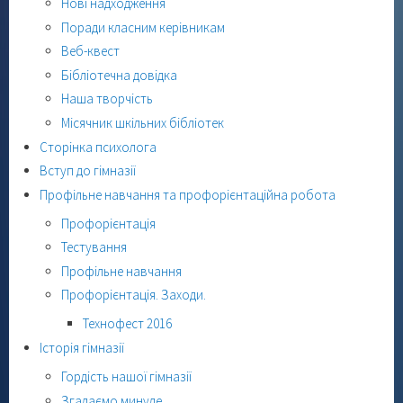
Нові надходження
Поради класним керівникам
Веб-квест
Бібліотечна довідка
Наша творчість
Місячник шкільних бібліотек
Сторінка психолога
Вступ до гімназії
Профільне навчання та профорієнтаційна робота
Профорієнтація
Тестування
Профільне навчання
Профорієнтація. Заходи.
Технофест 2016
Історія гімназії
Гордість нашої гімназії
Згадаємо минуле