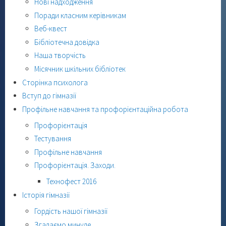
Нові надходження
Поради класним керівникам
Веб-квест
Бібліотечна довідка
Наша творчість
Місячник шкільних бібліотек
Сторінка психолога
Вступ до гімназії
Профільне навчання та профорієнтаційна робота
Профорієнтація
Тестування
Профільне навчання
Профорієнтація. Заходи.
Технофест 2016
Історія гімназії
Гордість нашої гімназії
Згадаємо минуле