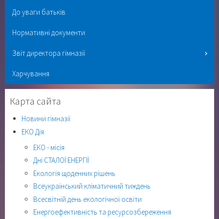
До уваги батьків
Нормативні документи
Звіт директора гімназії
Харчування
Карта сайта
Новини гімназії
ЕКО Дія
ЕКО - місія
Дні СТАЛОЇ ЕНЕРГІЇ
Екологія щоденних рішень
Всеукраїнський кліматичний тиждень
Всесвітній день екологічної освіти
Енергоефективність та ресурсозбереження