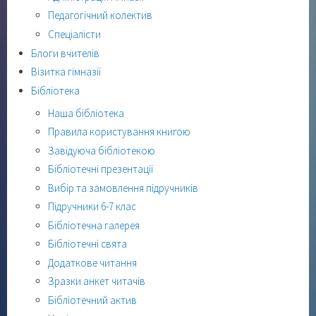
Педагогічний колектив
Спеціалісти
Блоги вчителів
Візитка гімназії
Бібліотека
Наша бібліотека
Правила користування книгою
Завідуюча бібліотекою
Бібліотечні презентації
Вибір та замовлення підручників
Підручники 6-7 клас
Бібліотечна галерея
Бібліотечні свята
Додаткове читання
Зразки анкет читачів
Бібліотечний актив