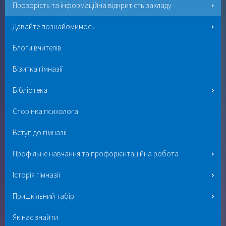
Прозорість та інформаційна відкритість закладу
Давайте познайомимось
Блоги вчителів
Візитка гімназії
Бібліотека
Сторінка психолога
Вступ до гімназії
Профільне навчання та профорієнтаційна робота
Історія гімназії
Пришкільний табір
Як нас знайти