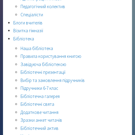
Педагогічний колектив
Спеціалісти
Блоги вчителів
Візитка гімназії
Бібліотека
Наша бібліотека
Правила користування книгою
Завідуюча бібліотекою
Бібліотечні презентації
Вибір та замовлення підручників
Підручники 6-7 клас
Бібліотечна галерея
Бібліотечні свята
Додаткове читання
Зразки анкет читачів
Бібліотечний актив