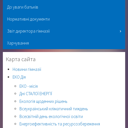
До уваги батьків
Нормативні документи
Звіт директора гімназії
Харчування
Карта сайта
Новини гімназії
ЕКО Дія
ЕКО - місія
Дні СТАЛОЇ ЕНЕРГІЇ
Екологія щоденних рішень
Всеукраїнський кліматичний тиждень
Всесвітній день екологічної освіти
Енергоефективність та ресурсозбереження