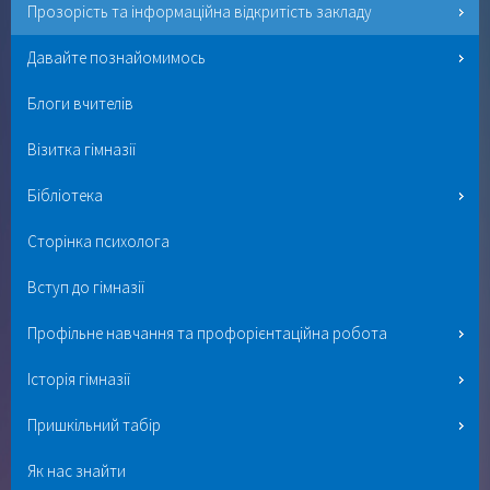
Прозорість та інформаційна відкритість закладу
Давайте познайомимось
Блоги вчителів
Візитка гімназії
Бібліотека
Сторінка психолога
Вступ до гімназії
Профільне навчання та профорієнтаційна робота
Історія гімназії
Пришкільний табір
Як нас знайти