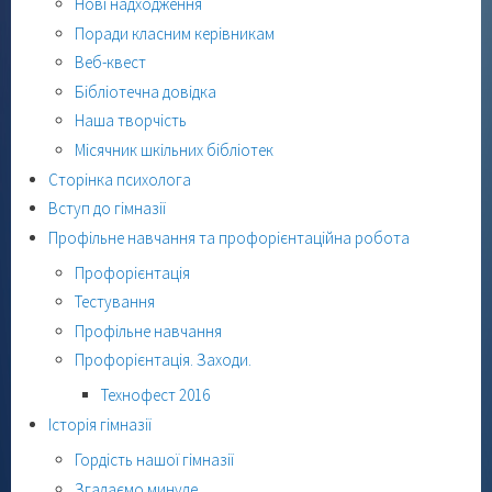
Нові надходження
Поради класним керівникам
Веб-квест
Бібліотечна довідка
Наша творчість
Місячник шкільних бібліотек
Сторінка психолога
Вступ до гімназії
Профільне навчання та профорієнтаційна робота
Профорієнтація
Тестування
Профільне навчання
Профорієнтація. Заходи.
Технофест 2016
Історія гімназії
Гордість нашої гімназії
Згадаємо минуле