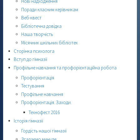
Нові надходження
Поради класним керівникам
Веб-квест
Бібліотечна довідка
Наша творчість
Місячник шкільних бібліотек
Сторінка психолога
Вступ до гімназії
Профільне навчання та профорієнтаційна робота
Профорієнтація
Тестування
Профільне навчання
Профорієнтація. Заходи.
Технофест 2016
Історія гімназії
Гордість нашої гімназії
Згадаємо минуле