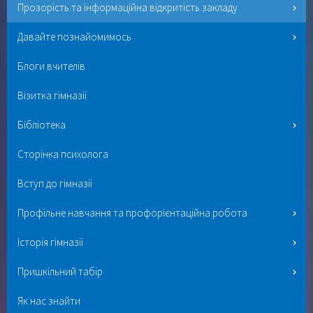
Прозорість та інформаційна відкритість закладу
Давайте познайомимось
Блоги вчителів
Візитка гімназії
Бібліотека
Сторінка психолога
Вступ до гімназії
Профільне навчання та профорієнтаційна робота
Історія гімназії
Пришкільний табір
Як нас знайти