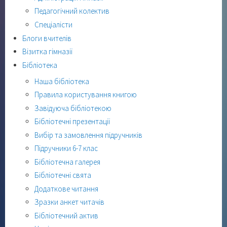
Педагогічний колектив
Спеціалісти
Блоги вчителів
Візитка гімназії
Бібліотека
Наша бібліотека
Правила користування книгою
Завідуюча бібліотекою
Бібліотечні презентації
Вибір та замовлення підручників
Підручники 6-7 клас
Бібліотечна галерея
Бібліотечні свята
Додаткове читання
Зразки анкет читачів
Бібліотечний актив