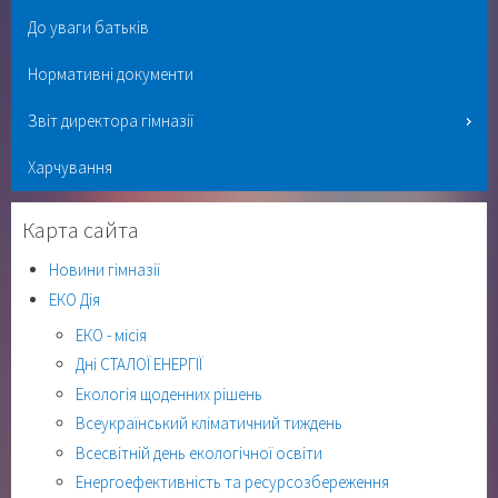
До уваги батьків
Нормативні документи
Звіт директора гімназії
Харчування
Карта сайта
Новини гімназії
ЕКО Дія
ЕКО - місія
Дні СТАЛОЇ ЕНЕРГІЇ
Екологія щоденних рішень
Всеукраїнський кліматичний тиждень
Всесвітній день екологічної освіти
Енергоефективність та ресурсозбереження