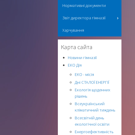
Нормативні документи
Звіт директора гімназії
Харчування
Карта сайта
Новини гімназії
ЕКО Дія
ЕКО - місія
Дні СТАЛОЇ ЕНЕРГІЇ
Екологія щоденних
рішень
Всеукраїнський
кліматичний тиждень
Всесвітній день
екологічної освіти
Енергоефективність