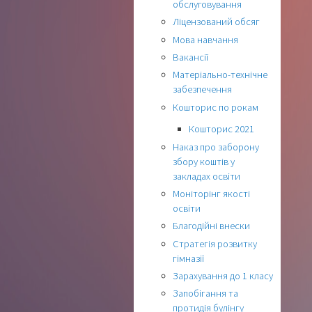
обслуговування
Ліцензований обсяг
Мова навчання
Вакансії
Матеріально-технічне
забезпечення
Кошторис по рокам
Кошторис 2021
Наказ про заборону
збору коштів у
закладах освіти
Моніторінг якості
освіти
Благодійні внески
Стратегія розвитку
гімназії
Зарахування до 1 класу
Запобігання та
протидія булінгу