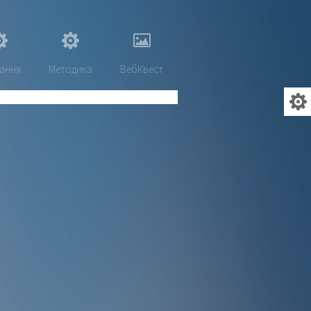
ання
Методика
ВебКвест