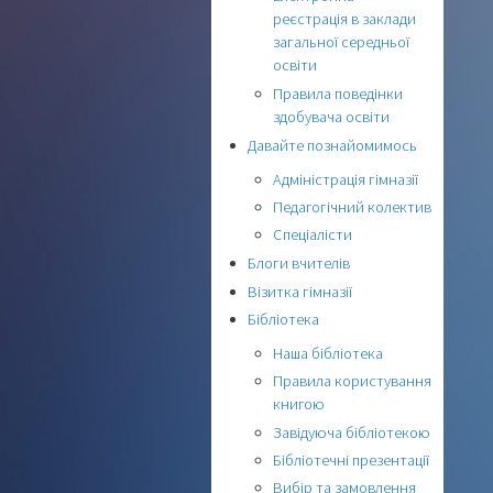
реєстрація в заклади
загальної середньої
освіти
Правила поведінки
здобувача освіти
Давайте познайомимось
Адміністрація гімназії
Педагогічний колектив
Спеціалісти
Блоги вчителів
Візитка гімназії
Бібліотека
Наша бібліотека
Правила користування
книгою
Завідуюча бібліотекою
Бібліотечні презентації
Вибір та замовлення