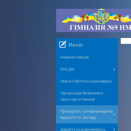
Меню
Новини гімназії
ЕКО Дія
Увага! Пам'ятка коронавірус.
Організація безпечного
простору в гімназії
Прозорість та інформаційна
відкритість закладу
Давайте познайомимось