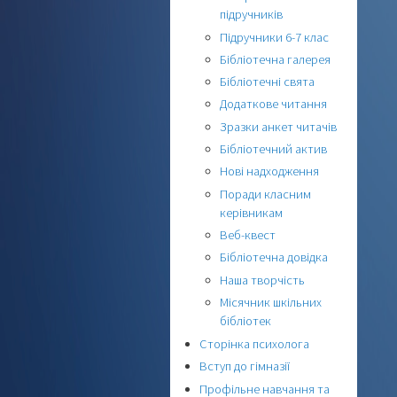
підручників
Підручники 6-7 клас
Бібліотечна галерея
Бібліотечні свята
Додаткове читання
Зразки анкет читачів
Бібліотечний актив
Нові надходження
Поради класним
керівникам
Веб-квест
Бібліотечна довідка
Наша творчість
Місячник шкільних
бібліотек
Сторінка психолога
Вступ до гімназії
Профільне навчання та