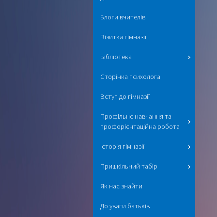
Блоги вчителів
Візитка гімназії
Бібліотека
Сторінка психолога
Вступ до гімназії
Профільне навчання та
профорієнтаційна робота
Історія гімназії
Пришкільний табір
Як нас знайти
До уваги батьків