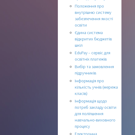
Положення про
внутрішню систему
забезпечення якості
освіти
Єдина система
відкритих бюджетів
шкіл
EduPay – сервіс для
освітніх платежів
Вибір та замовлення
підручників
Інформація про
кількість учнів (мережа
класів)
Інформація щодо
потреб закладу освіти
для поліпшення
навчально-виховного
процесу
Електронна