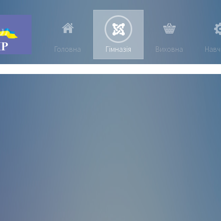
Головна
Гімназія
Виховна
Навч