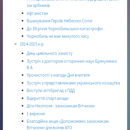
загарбників
Афганістан
Вшанування Героїв Небесної Сотні
До 30-річчя Чорнобильської катастрофи
Чорнобиль не має минулого часу
2014-2015 н.р.
День цивільного захисту
Зустріч з доктором історичних наук Брехуненко
В.А.
Урочистості з нагоди Дня вчителя
Зустріч з представниками українського козацтва
Виступи агітбригад з ПДД
Відкриття спартакіади
Діти Нікополя - захисникам Вітчизни
1 вересня
Благодійна акція «Допоможемо захисникам
Вітчизни» для воїнів АТО