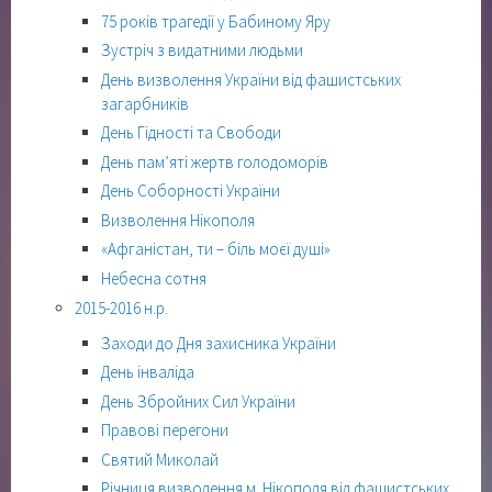
75 років трагедії у Бабиному Яру
Зустріч з видатними людьми
День визволення України від фашистських
загарбників
День Гідності та Свободи
День пам’яті жертв голодоморів
День Соборності України
Визволення Нікополя
«Афганістан, ти – біль моєї душі»
Небесна сотня
2015-2016 н.р.
Заходи до Дня захисника України
День інваліда
День Збройних Сил України
Правові перегони
Святий Миколай
Річниця визволення м. Нікополя від фашистських