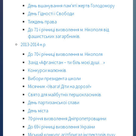
День вшанування пам'яті жертв Голодомору
День Гідності і Свободи
Тиждень права
До 71-ї річниці визволення м. Нікополя від
фашистських загарбників.
2013-2014 н.р.
До 70-ї річниці визволення м. Нікополя
Захід «Афганістан – ти біль моєї душі…»
Конкурси малюнків
Вибори президента школи
Місячник «Увага! Діти на дорозі!»
Свято для майбутніх першокласників
День партизанської слави
День міста
70-річчя визволення Дніпропетровщини
До 69-ї річниці визволення України
Міський конкурс агітбригад інспекторів руху