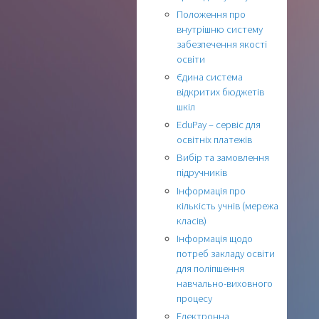
Положення про
внутрішню систему
забезпечення якості
освіти
Єдина система
відкритих бюджетів
шкіл
EduPay – сервіс для
освітніх платежів
Вибір та замовлення
підручників
Інформація про
кількість учнів (мережа
класів)
Інформація щодо
потреб закладу освіти
для поліпшення
навчально-виховного
процесу
Електронна