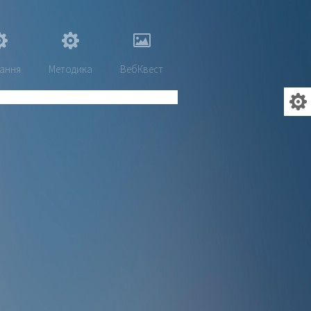
ання
Методика
ВебКвест