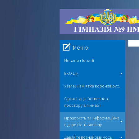
Меню
Новини гімназії
ЕКО Дія
Увага! Пам'ятка коронавірус.
Організація безпечного
простору в гімназії
Прозорість та інформаційна
відкритість закладу
Давайте познайомимось