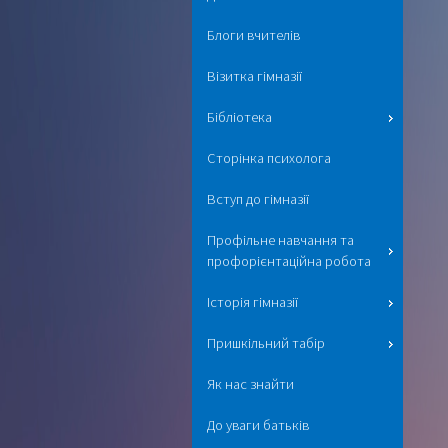
Блоги вчителів
Візитка гімназії
Бібліотека
Сторінка психолога
Вступ до гімназії
Профільне навчання та
профорієнтаційна робота
Історія гімназії
Пришкільний табір
Як нас знайти
До уваги батьків