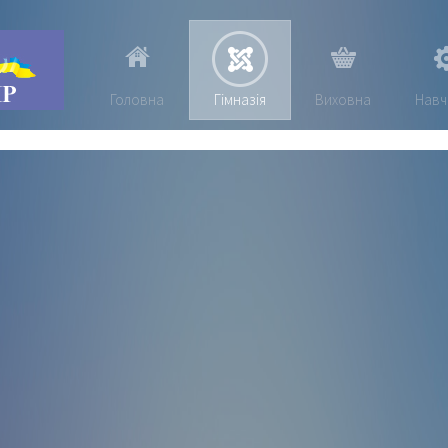
Головна
Гімназія
Виховна
Навч