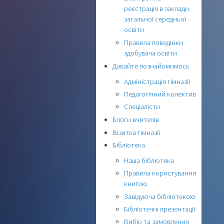
реєстрація в заклади
загальної середньої
освіти
Правила поведінки
здобувача освіти
Давайте познайомимось
Адміністрація гімназії
Педагогічний колектив
Спеціалісти
Блоги вчителів
Візитка гімназії
Бібліотека
Наша бібліотека
Правила користування
книгою
Завідуюча бібліотекою
Бібліотечні презентації
Вибір та замовлення