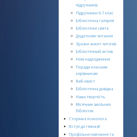
підручників
Підручники 6-7 клас
Бібліотечна галерея
Бібліотечні свята
Додаткове читання
Зразки анкет читачів
Бібліотечний актив
Нові надходження
Поради класним
керівникам
Веб-квест
Бібліотечна довідка
Наша творчість
Місячник шкільних
бібліотек
Сторінка психолога
Вступ до гімназії
Профільне навчання та