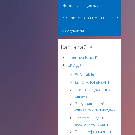
Нормативні документи
Звіт директора гімназії
Харчування
Карта сайта
Новини гімназії
ЕКО Дія
ЕКО - місія
Дні СТАЛОЇ ЕНЕРГІЇ
Екологія щоденних
рішень
Всеукраїнський
кліматичний тиждень
Всесвітній день
екологічної освіти
Енергоефективність