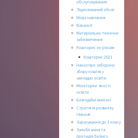
обслуговування
Ліцензований обсяг
Мова навчання
Вакансії
Матеріально-технічне
забезпечення
Кошторис по рокам
Кошторис 2021
Наказ про заборону
збору коштів у
закладах освіти
Моніторінг якості
освіти
Благодійні внески
Стратегія розвитку
гімназії
Зарахування до 1 класу
Запобігання та
протидія булінгу