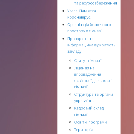
та ресурсозбереження
Увага! Пам'ятка
коронавірус.
Організація безпечного
простору в гімназії
Прозорість та
інформаційна відкритість
закладу
Статут гімназії
Ліцензія на
впровадження
освітньої діяльності
гімназії
Структура та органи
управління
Кадровий склад
гімназії
Освітні програми
Територія