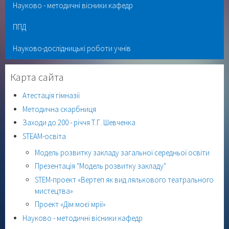
Науково - методичні вісники кафедр
ППД
Науково-дослідницькі роботи учнів
Карта сайта
Атестація гімназії
Методична скарбниця
Заходи до 200 - річчя Т.Г. Шевченка
STEAM-освіта
Модель розвитку закладу загальної середньої освіти
Презентація "Модель розвитку закладу"
STEM-проект «Вертеп як вид лялькового театрального
мистецтва»
Проект «Дім моєї мрії»
Науково - методичні вісники кафедр