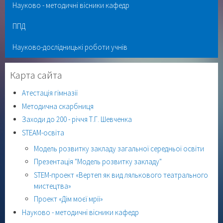
Науково - методичні вісники кафедр
ППД
Науково-дослідницькі роботи учнів
Карта сайта
Атестація гімназії
Методична скарбниця
Заходи до 200 - річчя Т.Г. Шевченка
STEAM-освіта
Модель розвитку закладу загальної середньої освіти
Презентація "Модель розвитку закладу"
STEM-проект «Вертеп як вид лялькового театрального
мистецтва»
Проект «Дім моєї мрії»
Науково - методичні вісники кафедр