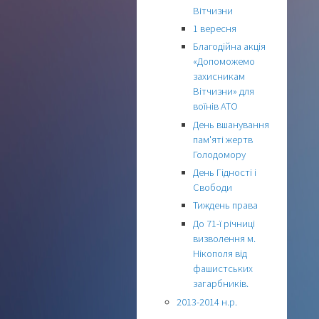
Вітчизни
1 вересня
Благодійна акція
«Допоможемо
захисникам
Вітчизни» для
воїнів АТО
День вшанування
пам'яті жертв
Голодомору
День Гідності і
Свободи
Тиждень права
До 71-ї річниці
визволення м.
Нікополя від
фашистських
загарбників.
2013-2014 н.р.