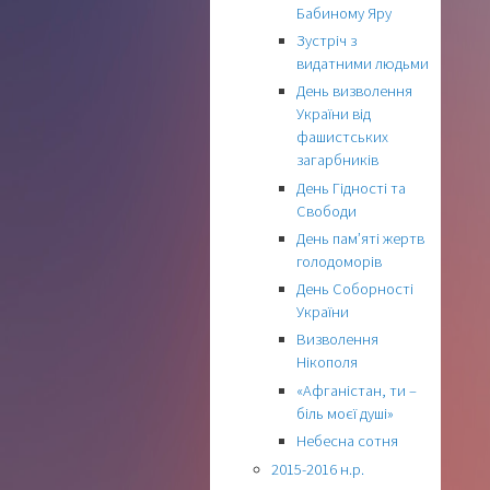
Бабиному Яру
Зустріч з
видатними людьми
День визволення
України від
фашистських
загарбників
День Гідності та
Свободи
День пам’яті жертв
голодоморів
День Соборності
України
Визволення
Нікополя
«Афганістан, ти –
біль моєї душі»
Небесна сотня
2015-2016 н.р.