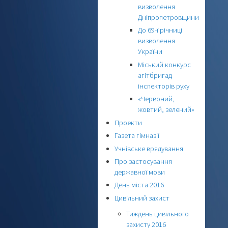
визволення
Дніпропетровщини
До 69-ї річниці
визволення
України
Міський конкурс
агітбригад
інспекторів руху
«Червоний,
жовтий, зелений»
Проекти
Газета гімназії
Учнівське врядування
Про застосування
державної мови
День міста 2016
Цивільний захист
Тиждень цивільного
захисту 2016