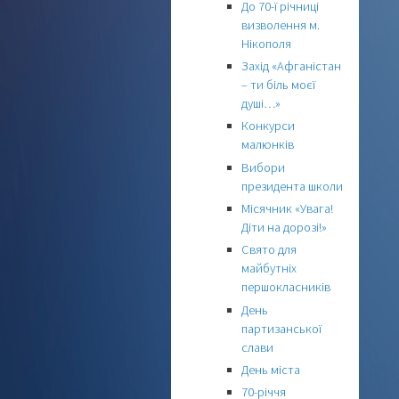
До 70-ї річниці
визволення м.
Нікополя
Захід «Афганістан
– ти біль моєї
душі…»
Конкурси
малюнків
Вибори
президента школи
Місячник «Увага!
Діти на дорозі!»
Свято для
майбутніх
першокласників
День
партизанської
слави
День міста
70-річчя