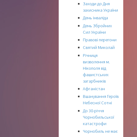
Заходи до Дня
захисника України
День інваліда
День Збройних
Сил України
Правові перегони
Святий Миколай
Річниця
визволення м.
Нікополя від
фашистських
загарбників
Афганістан
Вшанування Героїв
Небесної Сотні
До 30-річчя
Чорнобильської
катастрофи
Чорнобиль не має