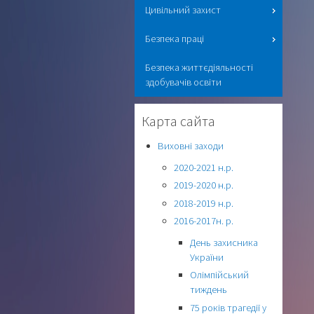
Цивільний захист
Безпека праці
Безпека життєдіяльності
здобувачів освіти
Карта сайта
Виховні заходи
2020-2021 н.р.
2019-2020 н.р.
2018-2019 н.р.
2016-2017н. р.
День захисника
України
Олімпійський
тиждень
75 років трагедії у