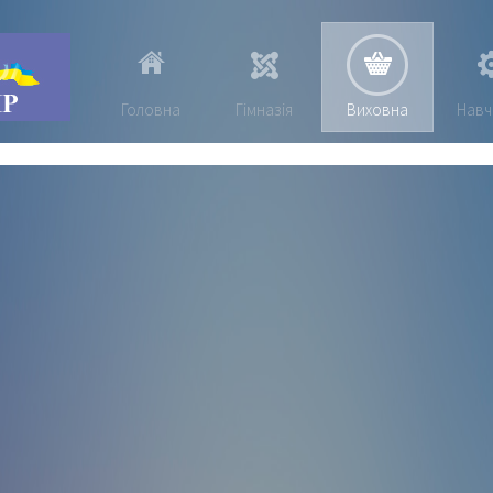
Головна
Гімназія
Виховна
Навч