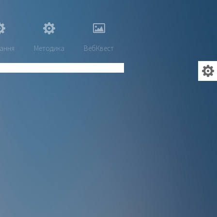
ання
Методика
ВебКвест