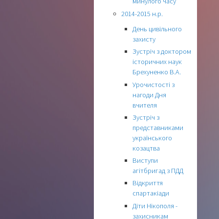
минулого часу
2014-2015 н.р.
День цивільного
захисту
Зустріч з доктором
історичних наук
Брехуненко В.А.
Урочистості з
нагоди Дня
вчителя
Зустріч з
представниками
українського
козацтва
Виступи
агітбригад з ПДД
Відкриття
спартакіади
Діти Нікополя -
захисникам