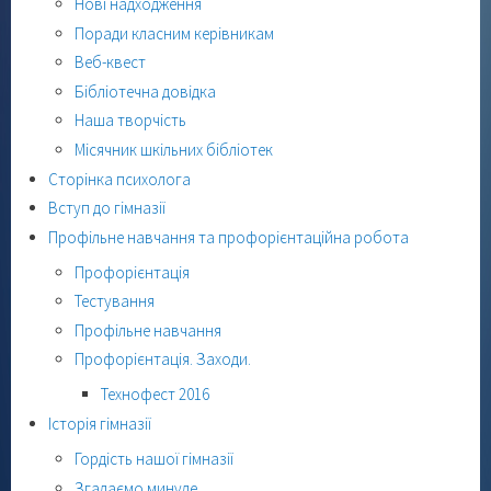
Нові надходження
Поради класним керівникам
Веб-квест
Бібліотечна довідка
Наша творчість
Місячник шкільних бібліотек
Сторінка психолога
Вступ до гімназії
Профільне навчання та профорієнтаційна робота
Профорієнтація
Тестування
Профільне навчання
Профорієнтація. Заходи.
Технофест 2016
Історія гімназії
Гордість нашої гімназії
Згадаємо минуле