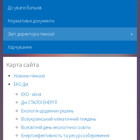
До уваги батьків
Нормативні документи
Звіт директора гімназії
Харчування
Карта сайта
Новини гімназії
ЕКО Дія
ЕКО - місія
Дні СТАЛОЇ ЕНЕРГІЇ
Екологія щоденних рішень
Всеукраїнський кліматичний тиждень
Всесвітній день екологічної освіти
Енергоефективність та ресурсозбереження