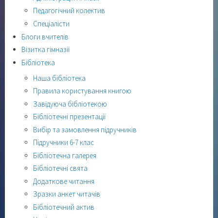
Педагогічний колектив
Спеціалісти
Блоги вчителів
Візитка гімназії
Бібліотека
Наша бібліотека
Правила користування книгою
Завідуюча бібліотекою
Бібліотечні презентації
Вибір та замовлення підручників
Підручники 6-7 клас
Бібліотечна галерея
Бібліотечні свята
Додаткове читання
Зразки анкет читачів
Бібліотечний актив