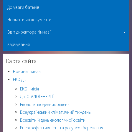
До уваги батьків
Нормативні документи
Звіт директора гімназії
Харчування
Карта сайта
Новини гімназії
ЕКО Дія
ЕКО - місія
Дні СТАЛОЇ ЕНЕРГІЇ
Екологія щоденних рішень
Всеукраїнський кліматичний тиждень
Всесвітній день екологічної освіти
Енергоефективність та ресурсозбереження