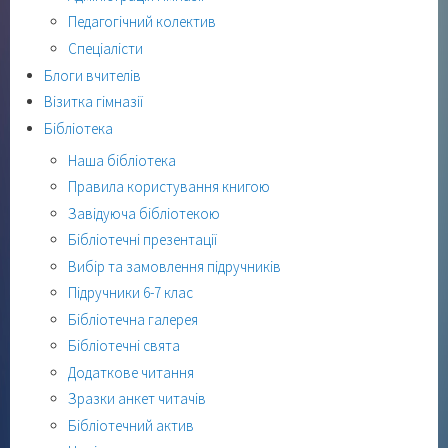
Педагогічний колектив
Спеціалісти
Блоги вчителів
Візитка гімназії
Бібліотека
Наша бібліотека
Правила користування книгою
Завідуюча бібліотекою
Бібліотечні презентації
Вибір та замовлення підручників
Підручники 6-7 клас
Бібліотечна галерея
Бібліотечні свята
Додаткове читання
Зразки анкет читачів
Бібліотечний актив