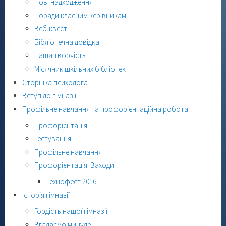
Нові надходження
Поради класним керівникам
Веб-квест
Бібліотечна довідка
Наша творчість
Місячник шкільних бібліотек
Сторінка психолога
Вступ до гімназії
Профільне навчання та профорієнтаційна робота
Профорієнтація
Тестування
Профільне навчання
Профорієнтація. Заходи.
Технофест 2016
Історія гімназії
Гордість нашої гімназії
Згадаємо минуле