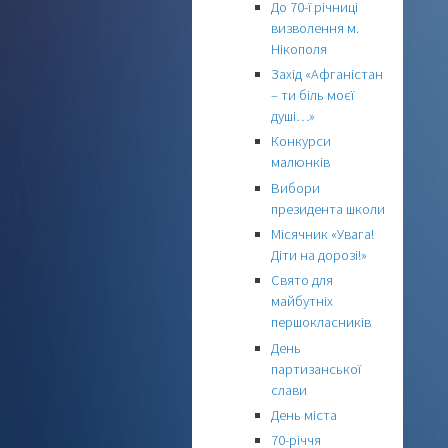
До 70-ї річниці
визволення м.
Нікополя
Захід «Афганістан
– ти біль моєї
душі…»
Конкурси
малюнків
Вибори
президента школи
Місячник «Увага!
Діти на дорозі!»
Свято для
майбутніх
першокласників
День
партизанської
слави
День міста
70-річчя