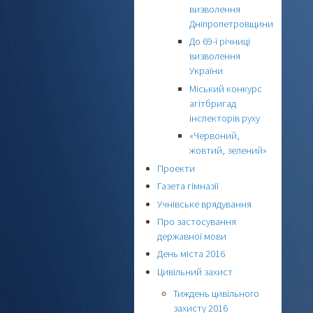
визволення
Дніпропетровщини
До 69-ї річниці
визволення
України
Міський конкурс
агітбригад
інспекторів руху
«Червоний,
жовтий, зелений»
Проекти
Газета гімназії
Учнівське врядування
Про застосування
державної мови
День міста 2016
Цивільний захист
Тиждень цивільного
захисту 2016