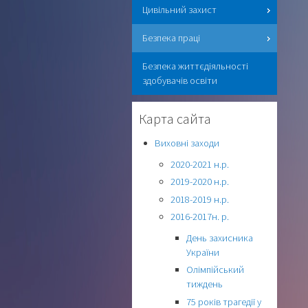
Цивільний захист
Безпека праці
Безпека життєдіяльності
здобувачів освіти
Карта сайта
Виховні заходи
2020-2021 н.р.
2019-2020 н.р.
2018-2019 н.р.
2016-2017н. р.
День захисника
України
Олімпійський
тиждень
75 років трагедії у