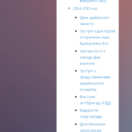
минулого часу
2014-2015 н.р.
День цивільного
захисту
Зустріч з доктором
історичних наук
Брехуненко В.А.
Урочистості з
нагоди Дня
вчителя
Зустріч з
представниками
українського
козацтва
Виступи
агітбригад з ПДД
Відкриття
спартакіади
Діти Нікополя -
захисникам