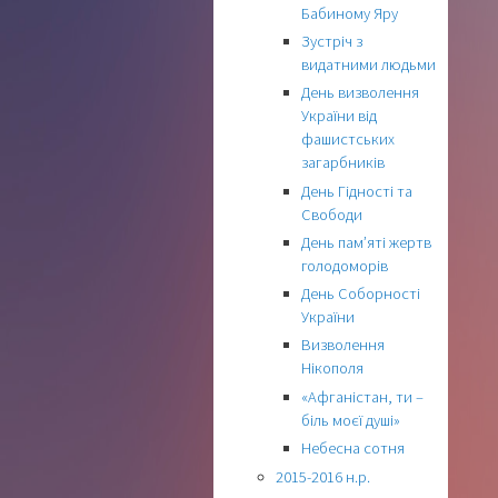
Бабиному Яру
Зустріч з
видатними людьми
День визволення
України від
фашистських
загарбників
День Гідності та
Свободи
День пам’яті жертв
голодоморів
День Соборності
України
Визволення
Нікополя
«Афганістан, ти –
біль моєї душі»
Небесна сотня
2015-2016 н.р.