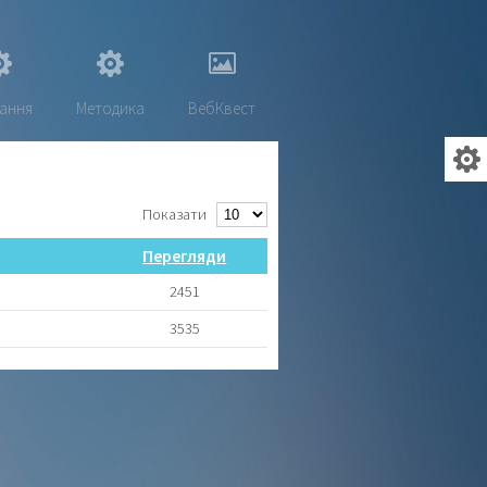
ання
Методика
ВебКвест
Показати
Перегляди
2451
3535