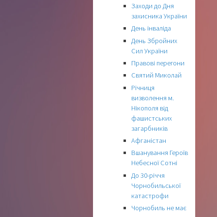
Заходи до Дня
захисника України
День інваліда
День Збройних
Сил України
Правові перегони
Святий Миколай
Річниця
визволення м.
Нікополя від
фашистських
загарбників
Афганістан
Вшанування Героїв
Небесної Сотні
До 30-річчя
Чорнобильської
катастрофи
Чорнобиль не має