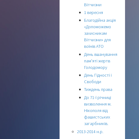
Вітчизни
1 вересня
Благодійна акція
«Допоможемо
захисникам
Вітчизни» для
воїнів АТО
День вшанування
пам'яті жертв
Голодомору
День Гідності і
Свободи
Тиждень права
До 71-ї річниці
визволення м.
Нікополя від
фашистських
загарбників.
2013-2014 н.р.