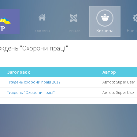
Головна
Гімназія
Виховна
Навч
ждень "Охорони праці"
Заголовок
Автор
Тиждень охорони праці 2017
Автор: Super User
Тиждень "Охорони праці"
Автор: Super User