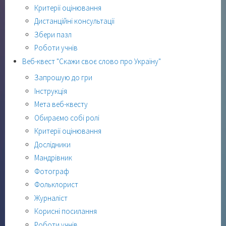
Критерії оцінювання
Дистанційні консультації
Збери пазл
Роботи учнів
Веб-квест "Скажи своє слово про Україну"
Запрошую до гри
Інструкція
Мета веб-квесту
Обираємо собі ролі
Критерії оцінювання
Дослідники
Мандрівник
Фотограф
Фольклорист
Журналіст
Корисні посилання
Роботи учнів