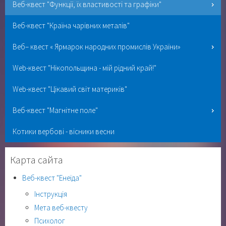
Веб-квест "Функції, їх властивості та графіки"
Веб-квест "Країна чарівних металів"
Веб– квест « Ярмарок народних промислів України»
Web-квест "Нікопольщина - мій рідний край!"
Web-квест "Цікавий світ материків"
Веб-квест "Магнітне поле"
Котики вербові - вісники весни
Карта сайта
Веб-квест "Енеїда"
Інструкція
Мета веб-квесту
Психолог