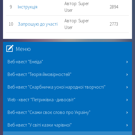
Автор: Super
9
Інструкція
2894
User
Автор: Super
10
Запрошую до участі
2773
User
Меню
Веб-квест "Енеїда"
Веб-квест "Теорія ймовірностей"
Веб-квест "Скарбничка усної народної творчості"
Web - квест "Петриківка - дивосвіт"
Веб-квест "Скажи своє слово про Україну"
Веб-квест "У світі казки чарівної"