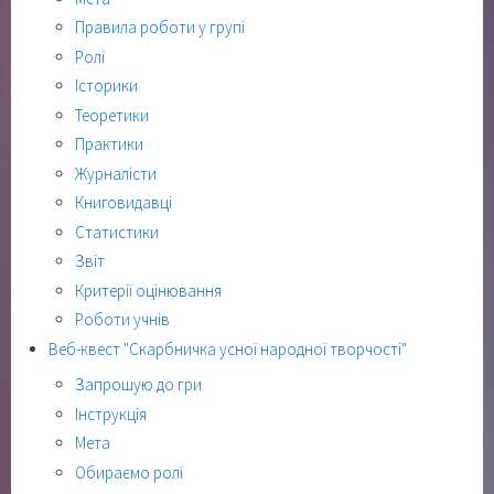
Правила роботи у групі
Ролі
Історики
Теоретики
Практики
Журналісти
Книговидавці
Статистики
Звіт
Критерії оцінювання
Роботи учнів
Веб-квест "Скарбничка усної народної творчості"
Запрошую до гри
Інструкція
Мета
Обираємо ролі