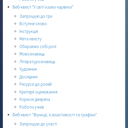
Веб-квест "У світі казки чарівної"
Запрошую до гри
Вступне слово
Інструкція
Мета квесту
Обираємо собі ролі
Мовознавець
Літературознавець
Художник
Дослідник
Ресурси до ролей
Критерії оцінювання
Корисні джерела
Роботи учнів
Веб-квест "Функції, їх властивості та графіки"
Запрошую до участі