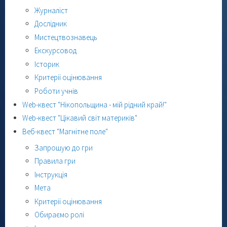
Журналіст
Дослідник
Мистецтвознавець
Екскурсовод
Історик
Критерії оцінювання
Роботи учнів
Web-квест "Нікопольщина - мій рідний край!"
Web-квест "Цікавий світ материків"
Веб-квест "Магнітне поле"
Запрошую до гри
Правила гри
Інструкція
Мета
Критерії оцінювання
Обираємо ролі