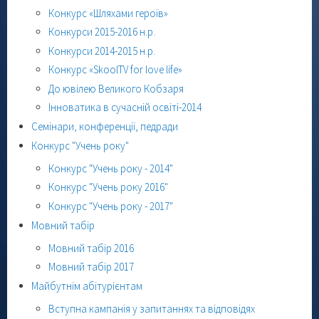
Конкурс «Шляхами героїв»
Конкурси 2015-2016 н.р.
Конкурси 2014-2015 н.р.
Конкурс «SkoolTV for love life»
До ювілею Великого Кобзаря
Інноватика в сучасній освіті-2014
Семінари, конференції, педради
Конкурс "Учень року"
Конкурс "Учень року - 2014"
Конкурс "Учень року 2016"
Конкурс "Учень року - 2017"
Мовний табір
Мовний табір 2016
Мовний табір 2017
Майбутнім абітурієнтам
Вступна кампанія у запитаннях та відповідях