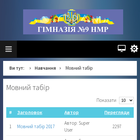
Ви тут:
Навчання
Мовний табір
Мовний табір
Показати
#
Заголовок
Автор
Перегляди
Автор: Super
1
Мовний табір 2017
2297
User