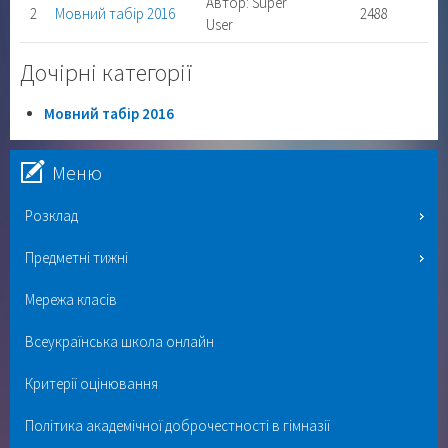
Автор: Super
2
Мовний табір 2016
2488
User
Дочірні категорії
Мовний табір 2016
Меню
Розклад
Предметні тижні
Мережа класів
Всеукраїнська школа онлайн
Критерії оцінювання
Політика академічної доброчестності в гімназії