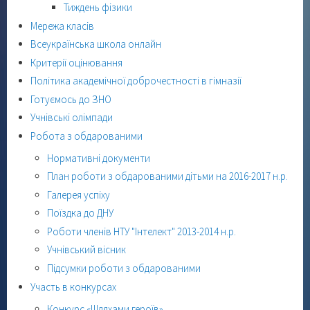
Тиждень фізики
Мережа класів
Всеукраїнська школа онлайн
Критерії оцінювання
Політика академічної доброчестності в гімназії
Готуємось до ЗНО
Учнівські олімпади
Робота з обдарованими
Нормативні документи
План роботи з обдарованими дітьми на 2016-2017 н.р.
Галерея успіху
Поїздка до ДНУ
Роботи членів НТУ "Інтелект" 2013-2014 н.р.
Учнівський вісник
Підсумки роботи з обдарованими
Участь в конкурсах
Конкурс «Шляхами героїв»