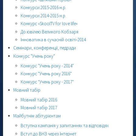
Конкурси 2015-2016 н.р.
Конкурси 2014-2015 н.р.
Конкурс «SkoolTV for love life»
До ювілею Великого Кобзаря
Інноватика в сучасній освіті-2014
Семінари, конференції, педради
Конкурс "Учень року"
Конкурс "Учень року - 2014"
Конкурс "Учень року 2016"
Конкурс "Учень року - 2017"
Мовний табір
Мовний табір 2016
Мовний табір 2017
Майбутнім абітурієнтам
Вступна кампанія у запитаннях та відповідях
Вступ до ВНЗ через Інтернет