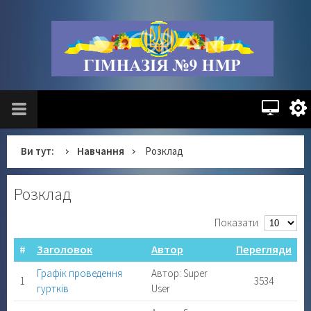
Ви тут:
Навчання
Розклад
Розклад
Показати
#
Заголовок
Автор
Перегляди
Графік проведення
Автор: Super
1
3534
гуртків
User