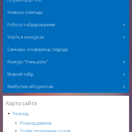
Учнівські олімпади
Робота з обдарованими
Участь в конкурсах
Семінари, конференції, педради
Конкурс "Учень року"
Мовний табір
Майбутнім абітурієнтам
Карта сайта
Розклад
Розклад дзвінків
Графік проведення гуртків