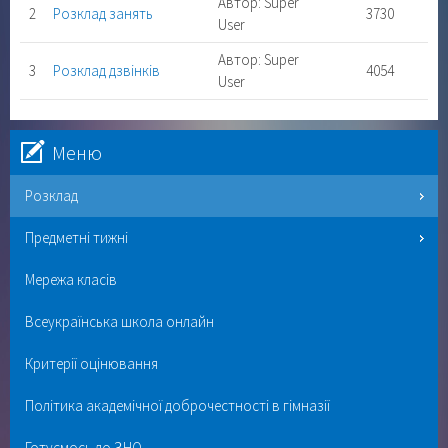
Автор: Super
2
Розклад занять
3730
User
Автор: Super
3
Розклад дзвінків
4054
User
Меню
Розклад
Предметні тижні
Мережа класів
Всеукраїнська школа онлайн
Критерії оцінювання
Політика академічної доброчестності в гімназії
Готуємось до ЗНО