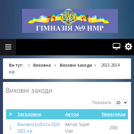
Ви тут:
Виховна
Виховні заходи
2013-2014
н.р.
Виховні заходи
Показати
#
Заголовок
Автор
Перегляди
Виховна робота 2020-
Автор: Super
1
2001
2021 н.р.
User