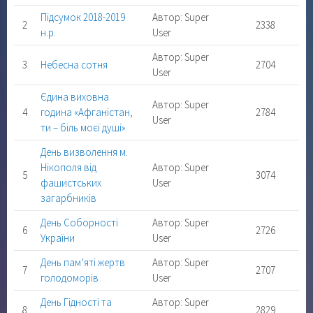
Підсумок 2018-2019
Автор: Super
2
2338
н.р.
User
Автор: Super
3
Небесна сотня
2704
User
Єдина виховна
Автор: Super
4
година «Афганістан,
2784
User
ти – біль моєї душі»
День визволення м.
Нікополя від
Автор: Super
5
3074
фашистських
User
загарбників
День Соборності
Автор: Super
6
2726
України
User
День пам’яті жертв
Автор: Super
7
2707
голодоморів
User
День Гідності та
Автор: Super
8
2829