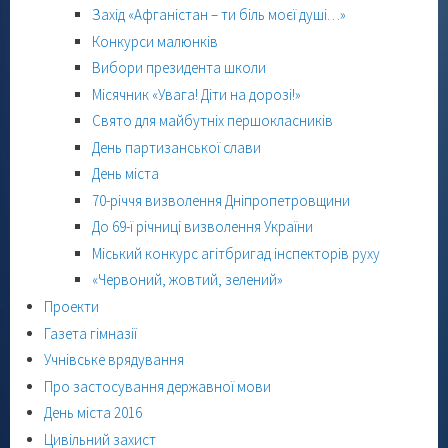
Захід «Афганістан – ти біль моєї душі…»
Конкурси малюнків
Вибори президента школи
Місячник «Увага! Діти на дорозі!»
Свято для майбутніх першокласників
День партизанської слави
День міста
70-річчя визволення Дніпропетровщини
До 69-ї річниці визволення України
Міський конкурс агітбригад інспекторів руху
«Червоний, жовтий, зелений»
Проекти
Газета гімназії
Учнівське врядування
Про застосування державної мови
День міста 2016
Цивільний захист