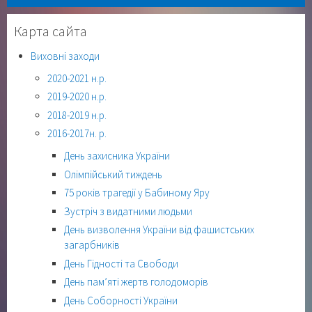
Карта сайта
Виховні заходи
2020-2021 н.р.
2019-2020 н.р.
2018-2019 н.р.
2016-2017н. р.
День захисника України
Олімпійський тиждень
75 років трагедії у Бабиному Яру
Зустріч з видатними людьми
День визволення України від фашистських
загарбників
День Гідності та Свободи
День пам’яті жертв голодоморів
День Соборності України