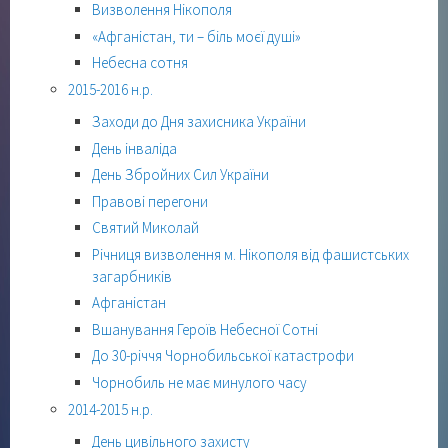
Визволення Нікополя
«Афганістан, ти – біль моєї душі»
Небесна сотня
2015-2016 н.р.
Заходи до Дня захисника України
День інваліда
День Збройних Сил України
Правові перегони
Святий Миколай
Річниця визволення м. Нікополя від фашистських
загарбників
Афганістан
Вшанування Героїв Небесної Сотні
До 30-річчя Чорнобильської катастрофи
Чорнобиль не має минулого часу
2014-2015 н.р.
День цивільного захисту