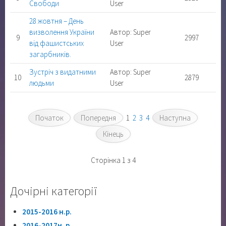
Свободи
User
28 жовтня – День
визволення України
Автор: Super
9
2997
від фашистських
User
загарбників.
Зустріч з видатними
Автор: Super
10
2879
людьми
User
Початок
Попередня
1
2
3
4
Наступна
Кінець
Сторінка 1 з 4
Дочірні категорії
2015-2016 н.р.
2016-2017н. р.