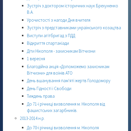
Зустріч з доктором історичних наук Брехуненко
В.А.
Урочистості з нагоди Дня вчителя
Зустріч з представниками українського козацтва
Виступи агітбригад з ПДД
Відкриття спартакіади
Діти Нікополя - захисникам Вітчизни
1 вересня
Благодійна акція «Допоможемо захисникам
Вітчизни» для воїнів АТО
День вшанування пам'яті жертв Голодомору
День Гідності і Свободи
Тиждень права
До 71-ї річниці визволення м. Нікополя від
фашистських загарбників.
2013-2014 н.р.
До 70-ї річниці визволення м. Нікополя