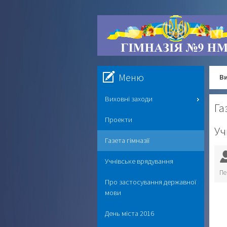
Меню
Ви
Виховні заходи
Га
Проекти
Уч
Газета гімназії
Учнівське врядування
Пе
Про застосування державної
мови
День міста 2016