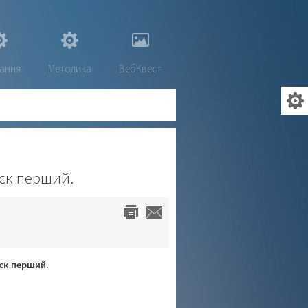
ання
Методика
ВебКвест
уск перший.
уск перший.