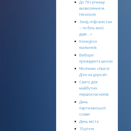
До 70-ї річниці
визволення м.
Нікополя
Захід «Афганістан
– ти біль моєї
душі…»
Конкурси
малюнків
Вибори
президента школи
Місячник «Увага!
Діти на дорозі!»
Свято для
майбутніх
першокласників
День
партизанської
слави
День міста
70-річчя