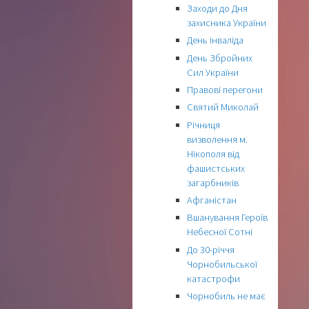
Заходи до Дня
захисника України
День інваліда
День Збройних
Сил України
Правові перегони
Святий Миколай
Річниця
визволення м.
Нікополя від
фашистських
загарбників
Афганістан
Вшанування Героїв
Небесної Сотні
До 30-річчя
Чорнобильської
катастрофи
Чорнобиль не має