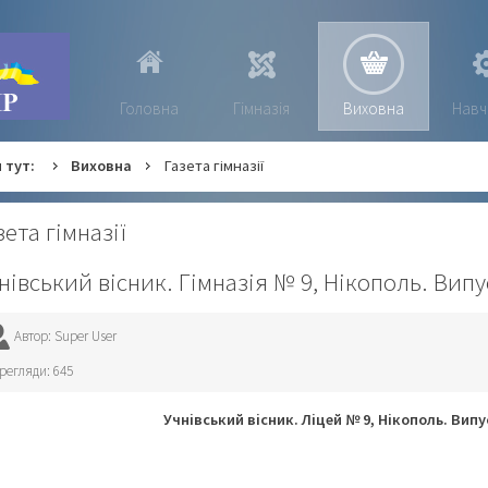
Головна
Гімназія
Виховна
Навч
 тут:
Виховна
Газета гімназії
зета гімназії
нівський вісник. Гімназія № 9, Нікополь. Вип
Автор: Super User
регляди: 645
Учнівський вісник. Ліцей № 9, Нікополь. Вип