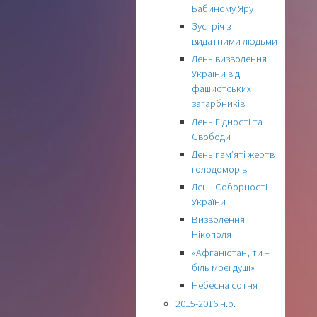
Бабиному Яру
Зустріч з
видатними людьми
День визволення
України від
фашистських
загарбників
День Гідності та
Свободи
День пам’яті жертв
голодоморів
День Соборності
України
Визволення
Нікополя
«Афганістан, ти –
біль моєї душі»
Небесна сотня
2015-2016 н.р.