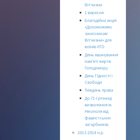
Вітчизни
1 вересня
Благодійна акція
«Допоможемо
захисникам
Вітчизни» для
воїнів АТО
День вшанування
пам'яті жертв
Голодомору
День Гідності і
Свободи
Тиждень права
До 71-ї річниці
визволення м.
Нікополя від
фашистських
загарбників.
2013-2014 н.р.