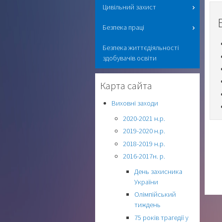
Цивільний захист
Безпека праці
Безпека життєдіяльності
здобувачів освіти
Карта сайта
Виховні заходи
2020-2021 н.р.
2019-2020 н.р.
2018-2019 н.р.
2016-2017н. р.
День захисника
України
Олімпійський
тиждень
75 років трагедії у