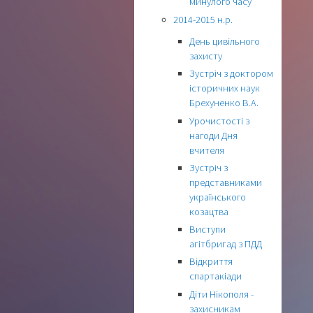
минулого часу
2014-2015 н.р.
День цивільного
захисту
Зустріч з доктором
історичних наук
Брехуненко В.А.
Урочистості з
нагоди Дня
вчителя
Зустріч з
представниками
українського
козацтва
Виступи
агітбригад з ПДД
Відкриття
спартакіади
Діти Нікополя -
захисникам