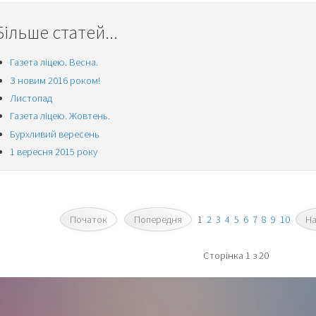
Більше статей...
Газета ліцею. Весна.
З новим 2016 роком!
Листопад
Газета ліцею. Жовтень.
Бурхливий вересень
1 вересня 2015 року
Початок
Попередня
1
2
3
4
5
6
7
8
9
10
На
Сторінка 1 з 20