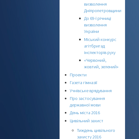
визволення
Дніпропетровщини
До 69-ї річниці
визволення
України
Міський конкурс
агітбригад
інспекторів руху
«Червоний,
жовтий, зелений»
Проекти
Газета гімназії
Учнівське врядування
Про застосування
державної мови
День міста 2016
Цивільний захист
Тиждень цивільного
захисту 2016