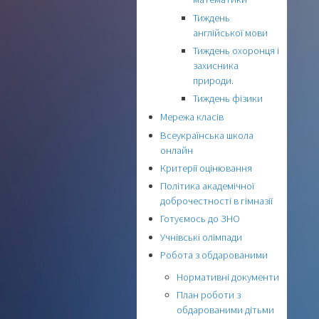
Тиждень
англійської мови
Тиждень охоронця і
захисника
природи.
Тиждень фізики
Мережа класів
Всеукраїнська школа
онлайн
Критерії оцінювання
Політика академічної
доброчестності в гімназії
Готуємось до ЗНО
Учнівські олімпади
Робота з обдарованими
Нормативні документи
План роботи з
обдарованими дітьми