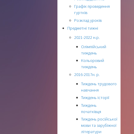
Графік проведення
гуртків
Розклад уроків
Предметні тижні
2021-2022 н.р.
Олімпійський
тиждень
Кольоровий
тиждень
2016-2017н. р.
Тиждень трудового
навчання
Тиждень історії
Тиждень
початківця
Тиждень російської
мови та зарубіжної
літератури