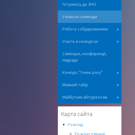
Готуємось до ЗНО
Учнівські олімпади
Робота з обдарованими
Участь в конкурсах
Семінари, конференції,
педради
Конкурс "Учень року"
Мовний табір
Майбутнім абітурієнтам
Карта сайта
Розклад
Розклад дзвінків