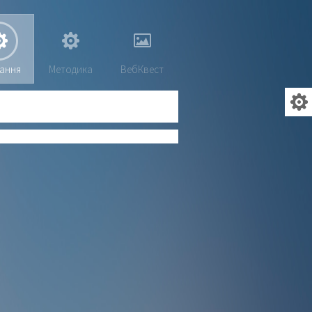
ання
Методика
ВебКвест