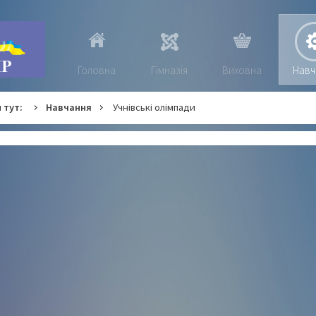
Головна
Гімназія
Виховна
Навч
 тут:
Навчання
Учнівські олімпади