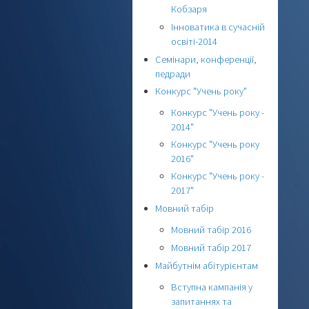
Кобзаря
Інноватика в сучасній
освіті-2014
Семінари, конференції,
педради
Конкурс "Учень року"
Конкурс "Учень року -
2014"
Конкурс "Учень року
2016"
Конкурс "Учень року -
2017"
Мовний табір
Мовний табір 2016
Мовний табір 2017
Майбутнім абітурієнтам
Вступна кампанія у
запитаннях та