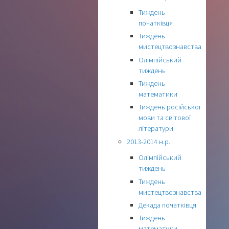
Тиждень
початківця
Тиждень
мистецтвознавства
Олімпійський
тиждень
Тиждень
математики
Тиждень російської
мови та світової
літератури
2013-2014 н.р.
Олімпійський
тиждень
Тиждень
мистецтвознавства
Декада початківця
Тиждень
математики