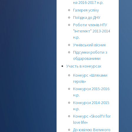
на 2016-2017 н.р.
Галерея успіху
Поїздка до ДНУ
Роботи членів НТУ
"Інтелект" 2013-2014
н.р.
Учнівський вісник
Підсумки роботи з
обдарованими
Участь в конкурсах
Конкурс «Шляхами
героїв»
Конкурси 2015-2016
н.р.
Конкурси 2014-2015
н.р.
Конкурс «SkoolTV for
love life»
До ювілею Великого