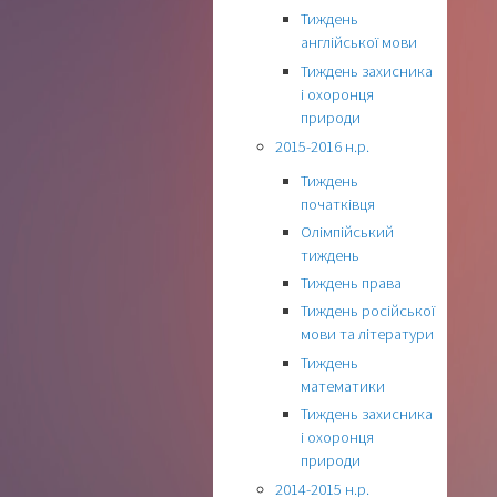
Тиждень
англійської мови
Тиждень захисника
і охоронця
природи
2015-2016 н.р.
Тиждень
початківця
Олімпійський
тиждень
Тиждень права
Тиждень російської
мови та літератури
Тиждень
математики
Тиждень захисника
і охоронця
природи
2014-2015 н.р.