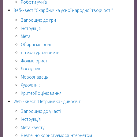
Роботи учнів
Веб-квест "Скарбничка усної народної творчості"
Запрошую до гри
Інструкція
Мета
Обираємо ролі
Літературознавець
Фольклорист
Дослідник
Мовознавець
Художник
Критерії оцінювання
Web - квест "Петриківка - дивосвіт"
Запрошую до участі
Інструкція
Мета квесту
Безпечно користуємося Інтернетом