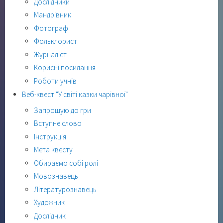
Дослідники
Мандрівник
Фотограф
Фольклорист
Журналіст
Корисні посилання
Роботи учнів
Веб-квест "У світі казки чарівної"
Запрошую до гри
Вступне слово
Інструкція
Мета квесту
Обираємо собі ролі
Мовознавець
Літературознавець
Художник
Дослідник