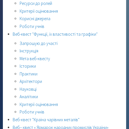
Ресурси до ролей
Критерії оцінювання
Корисні джерела
Роботи учнів
Веб-квест "Функції, їх властивості та графіки"
Запрошую до участі
Інструкція
Мета веб-квесту
Історики
Практики
Архітектори
Науковці
Аналітики
Критерії оцінювання
Роботи учнів
Веб-квест "Країна чарівних металів"
Веб– квест « Ярмарок народних промислів України»