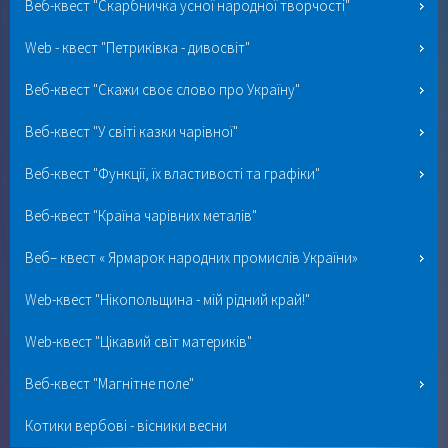
Веб-квест "Скарбничка усної народної творчості"
Web - квест "Петриківка - дивосвіт"
Веб-квест "Скажи своє слово про Україну"
Веб-квест "У світі казки чарівної"
Веб-квест "Функції, їх властивості та графіки"
Веб-квест "Країна чарівних металів"
Веб– квест « Ярмарок народних промислів України»
Web-квест "Нікопольщина - мій рідний край!"
Web-квест "Цікавий світ материків"
Веб-квест "Магнітне поле"
Котики вербові - вісники весни