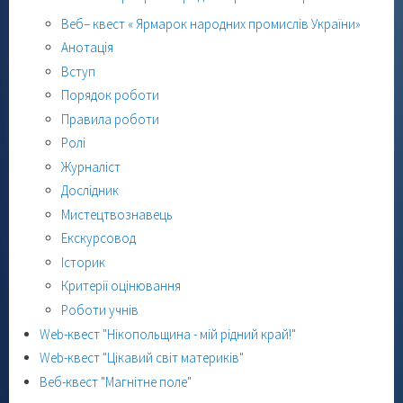
Веб– квест « Ярмарок народних промислів України»
Анотація
Вступ
Порядок роботи
Правила роботи
Ролі
Журналіст
Дослідник
Мистецтвознавець
Екскурсовод
Історик
Критерії оцінювання
Роботи учнів
Web-квест "Нікопольщина - мій рідний край!"
Web-квест "Цікавий світ материків"
Веб-квест "Магнітне поле"