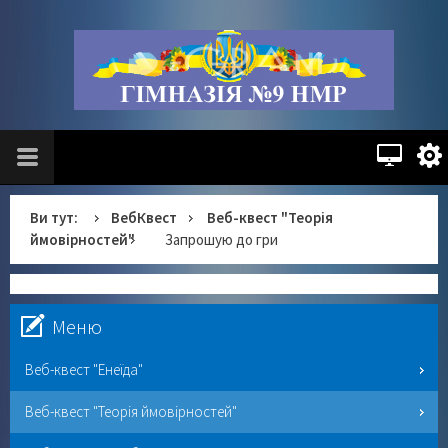
Ви тут:
ВебКвест
Веб-квест "Теорія
ймовірностей"
Запрошую до гри
Меню
Веб-квест "Енеїда"
Веб-квест "Теорія ймовірностей"