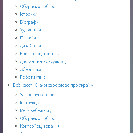
Обираємо собі ролі
Історики
Біографи
Художники
ІТ-фахівці
Дизайнери
Критерії оцінювання
Дистанційні консультації
Збери пазл
Роботи учнів
Веб-квест "Скажи своє слово про Україну"
Запрошую до гри
Інструкція
Мета веб-квесту
Обираємо собі ролі
Критерії оцінювання