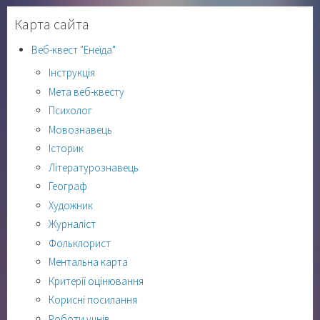
Карта сайта
Веб-квест "Енеїда"
Інструкція
Мета веб-квесту
Психолог
Мовознавець
Історик
Літературознавець
Географ
Художник
Журналіст
Фольклорист
Ментальна карта
Критерії оцінювання
Корисні посилання
Роботи учнів