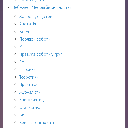
Веб-квест "Теорія ймовірностей"
Запрошую до гри
Анотація
Вступ
Порядок роботи
Мета
Правила роботи у групі
Ролі
Історики
Теоретики
Практики
Журналісти
Книговидавці
Статистики
Звіт
Критерії оцінювання