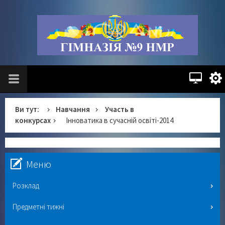
Ви тут:
Навчання
Участь в
конкурсах
Інноватика в сучасній освіті-2014
Меню
Розклад
Предметні тижні