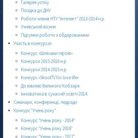
Галерея успіху
Поїздка до ДНУ
Роботи членів НТУ "Інтелект" 2013-2014 н.р.
Учнівський вісник
Підсумки роботи з обдарованими
Участь в конкурсах
Конкурс «Шляхами героїв»
Конкурси 2015-2016 н.р.
Конкурси 2014-2015 н.р.
Конкурс «SkoolTV for love life»
До ювілею Великого Кобзаря
Інноватика в сучасній освіті-2014
Семінари, конференції, педради
Конкурс "Учень року"
Конкурс "Учень року - 2014"
Конкурс "Учень року 2016"
Конкурс "Учень року - 2017"