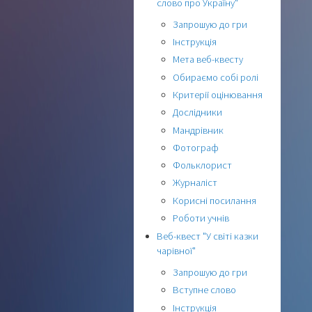
слово про Україну"
Запрошую до гри
Інструкція
Мета веб-квесту
Обираємо собі ролі
Критерії оцінювання
Дослідники
Мандрівник
Фотограф
Фольклорист
Журналіст
Корисні посилання
Роботи учнів
Веб-квест "У світі казки
чарівної"
Запрошую до гри
Вступне слово
Інструкція