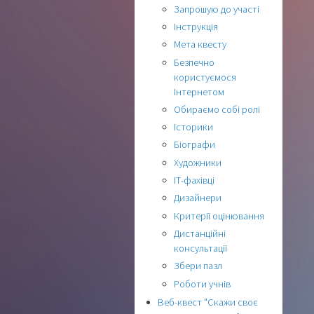
Запрошую до участі
Інструкція
Мета квесту
Безпечно
користуємося
Інтернетом
Обираємо собі ролі
Історики
Біографи
Художники
ІТ-фахівці
Дизайнери
Критерії оцінювання
Дистанційні
консультації
Збери пазл
Роботи учнів
Веб-квест "Скажи своє