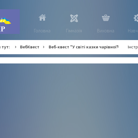
Головна
Гімназія
Виховна
Навч
 тут:
ВебКвест
Веб-квест "У світі казки чарівної"
Інстр