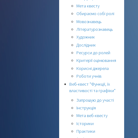
Мета квесту
Обираємо собі ролі
Мовознавець
Літературознавець
Художник
Дослідник
Ресурси до ролей
Критерії оцінювання
Корисні джерела
Роботи учнів
Веб-квест "Функції, їх
властивості та графіки"
Запрошую до участі
Інструкція
Мета веб-квесту
Історики
Практики