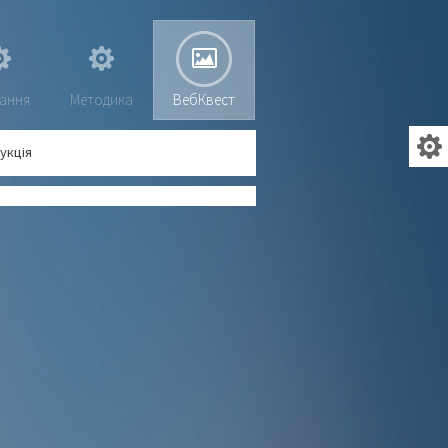
ання
Методика
ВебКвест
укція