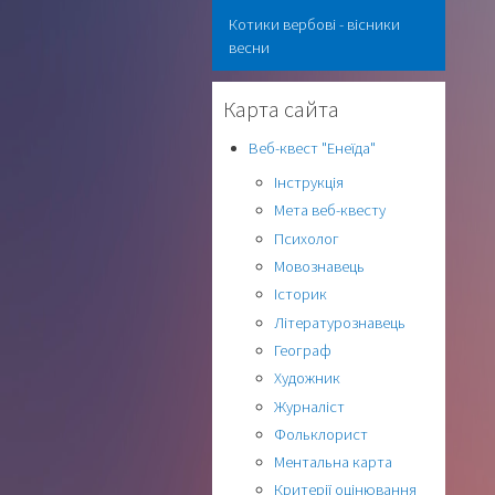
Котики вербові - вісники
весни
Карта сайта
Веб-квест "Енеїда"
Інструкція
Мета веб-квесту
Психолог
Мовознавець
Історик
Літературознавець
Географ
Художник
Журналіст
Фольклорист
Ментальна карта
Критерії оцінювання