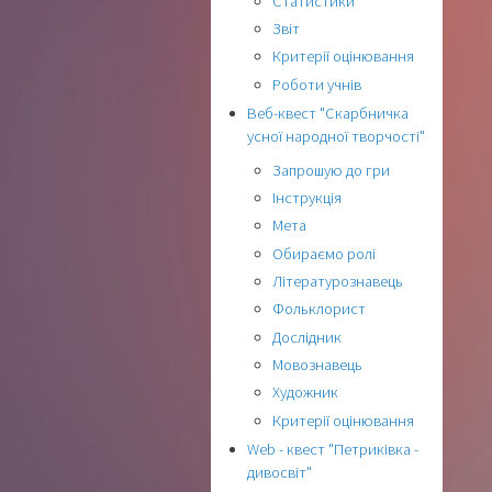
Статистики
Звіт
Критерії оцінювання
Роботи учнів
Веб-квест "Скарбничка
усної народної творчості"
Запрошую до гри
Інструкція
Мета
Обираємо ролі
Літературознавець
Фольклорист
Дослідник
Мовознавець
Художник
Критерії оцінювання
Web - квест "Петриківка -
дивосвіт"