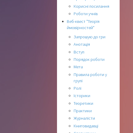
Корисні посилання
Роботи учнів
Веб-квест "Теорія
ймовірностей"
Запрошую до гри
Анотація
Вступ
Порядок роботи
Мета
Правила роботи у
групі
Ролі
Історики
Теоретики
Практики
Журналісти
Книговидавці