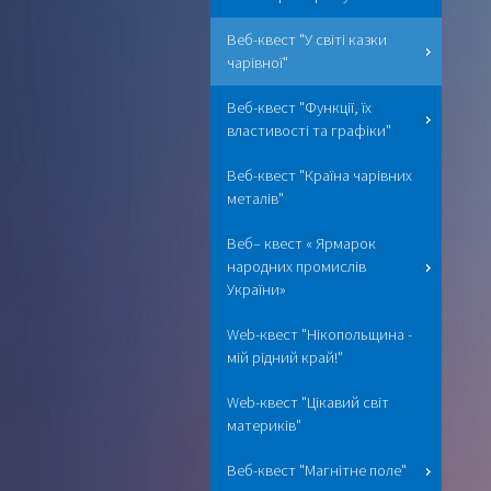
Веб-квест "У світі казки
чарівної"
Веб-квест "Функції, їх
властивості та графіки"
Веб-квест "Країна чарівних
металів"
Веб– квест « Ярмарок
народних промислів
України»
Web-квест "Нікопольщина -
мій рідний край!"
Web-квест "Цікавий світ
материків"
Веб-квест "Магнітне поле"