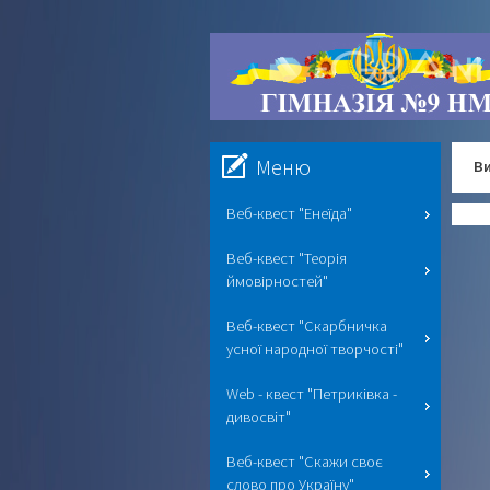
Меню
Ви
Веб-квест "Енеїда"
Веб-квест "Теорія
ймовірностей"
Веб-квест "Скарбничка
усної народної творчості"
Web - квест "Петриківка -
дивосвіт"
Веб-квест "Скажи своє
слово про Україну"