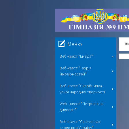
Меню
Ви
Веб-квест "Енеїда"
Веб-квест "Теорія
ймовірностей"
Веб-квест "Скарбничка
усної народної творчості"
Web - квест "Петриківка -
дивосвіт"
Веб-квест "Скажи своє
слово про Україну"