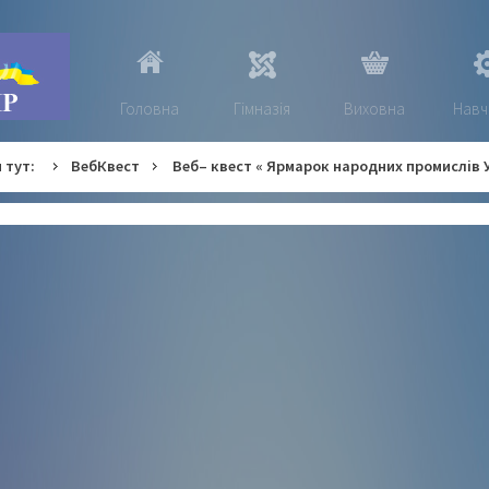
Головна
Гімназія
Виховна
Навч
 тут:
ВебКвест
Веб– квест « Ярмарок народних промислів 