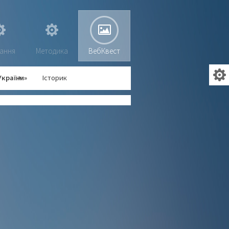
ання
Методика
ВебКвест
України»
Історик