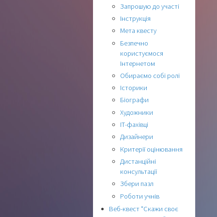
Запрошую до участі
Інструкція
Мета квесту
Безпечно
користуємося
Інтернетом
Обираємо собі ролі
Історики
Біографи
Художники
ІТ-фахівці
Дизайнери
Критерії оцінювання
Дистанційні
консультації
Збери пазл
Роботи учнів
Веб-квест "Скажи своє