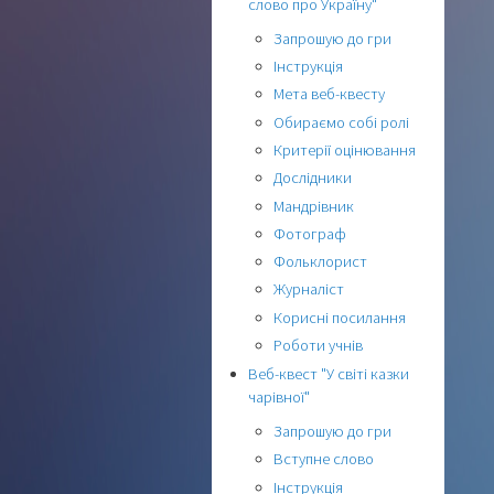
слово про Україну"
Запрошую до гри
Інструкція
Мета веб-квесту
Обираємо собі ролі
Критерії оцінювання
Дослідники
Мандрівник
Фотограф
Фольклорист
Журналіст
Корисні посилання
Роботи учнів
Веб-квест "У світі казки
чарівної"
Запрошую до гри
Вступне слово
Інструкція