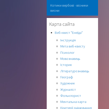
Котики вербові - вісники
весни
Карта сайта
Веб-квест "Енеїда"
Інструкція
Мета веб-квесту
Психолог
Мовознавець
Історик
Літературознавець
Географ
Художник
Журналіст
Фольклорист
Ментальна карта
Критерії оцінювання