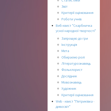
Статистики
Звіт
Критерії оцінювання
Роботи учнів
Веб-квест "Скарбничка
усної народної творчості"
Запрошую до гри
Інструкція
Мета
Обираємо ролі
Літературознавець
Фольклорист
Дослідник
Мовознавець
Художник
Критерії оцінювання
Web - квест "Петриківка -
дивосвіт"