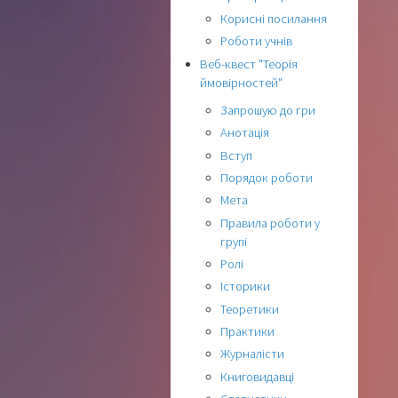
Корисні посилання
Роботи учнів
Веб-квест "Теорія
ймовірностей"
Запрошую до гри
Анотація
Вступ
Порядок роботи
Мета
Правила роботи у
групі
Ролі
Історики
Теоретики
Практики
Журналісти
Книговидавці