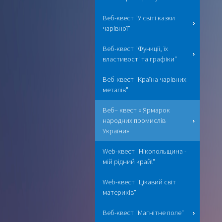
Веб-квест "У світі казки
чарівної"
Веб-квест "Функції, їх
властивості та графіки"
Веб-квест "Країна чарівних
металів"
Веб– квест « Ярмарок
народних промислів
України»
Web-квест "Нікопольщина -
мій рідний край!"
Web-квест "Цікавий світ
материків"
Веб-квест "Магнітне поле"