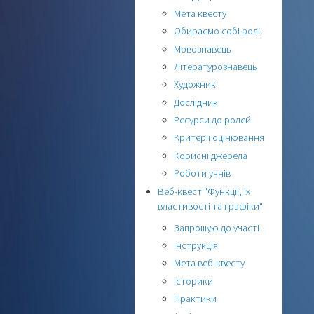
Мета квесту
Обираємо собі ролі
Мовознавець
Літературознавець
Художник
Дослідник
Ресурси до ролей
Критерії оцінювання
Корисні джерела
Роботи учнів
Веб-квест "Функції, їх
властивості та графіки"
Запрошую до участі
Інструкція
Мета веб-квесту
Історики
Практики