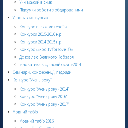
Учнівський вісник
Підсумки роботи з обдарованими
Участь в конкурсах
Конкурс «Шляхами героїв»
Конкурси 2015-2016 н.р.
Конкурси 2014-2015 н.р.
Конкурс «SkoolTV for love life»
До ювілею Великого Кобзаря
Інноватика в сучасній освіті-2014
Семінари, конференції, педради
Конкурс "Учень року"
Конкурс "Учень року - 2014"
Конкурс "Учень року 2016"
Конкурс "Учень року - 2017"
Мовний табір
Мовний табір 2016