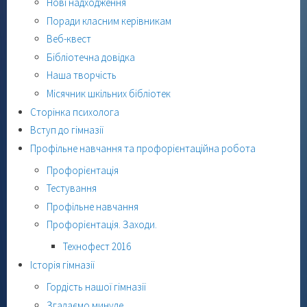
Нові надходження
Поради класним керівникам
Веб-квест
Бібліотечна довідка
Наша творчість
Місячник шкільних бібліотек
Сторінка психолога
Вступ до гімназії
Профільне навчання та профорієнтаційна робота
Профорієнтація
Тестування
Профільне навчання
Профорієнтація. Заходи.
Технофест 2016
Історія гімназії
Гордість нашої гімназії
Згадаємо минуле