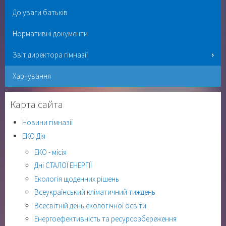
До уваги батьків
Нормативні документи
Звіт директора гімназії
Харчування
Карта сайта
Новини гімназії
ЕКО Дія
ЕКО - місія
Дні СТАЛОЇ ЕНЕРГІЇ
Екологія щоденних рішень
Всеукраїнський кліматичний тиждень
Всесвітній день екологічної освіти
Енергоефективність та ресурсозбереження