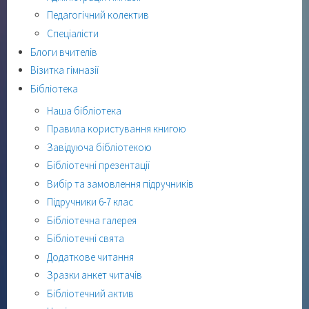
Педагогічний колектив
Спеціалісти
Блоги вчителів
Візитка гімназії
Бібліотека
Наша бібліотека
Правила користування книгою
Завідуюча бібліотекою
Бібліотечні презентації
Вибір та замовлення підручників
Підручники 6-7 клас
Бібліотечна галерея
Бібліотечні свята
Додаткове читання
Зразки анкет читачів
Бібліотечний актив