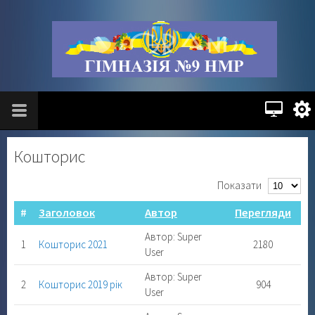
Кошторис
Показати
#
Заголовок
Автор
Перегляди
Автор: Super
1
Кошторис 2021
2180
User
Автор: Super
2
Кошторис 2019 рік
904
User