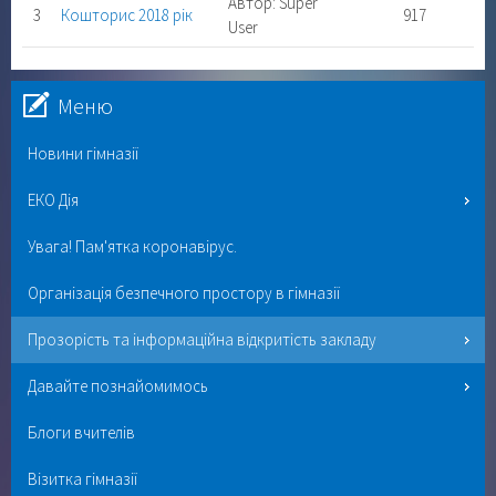
Автор: Super
3
Кошторис 2018 рік
917
User
Меню
Новини гімназії
ЕКО Дія
Увага! Пам'ятка коронавірус.
Організація безпечного простору в гімназії
Прозорість та інформаційна відкритість закладу
Давайте познайомимось
Блоги вчителів
Візитка гімназії