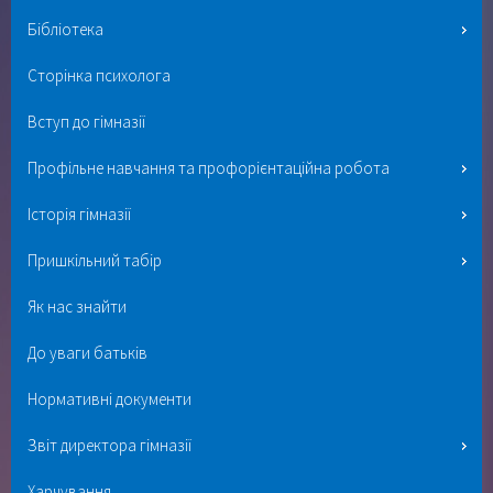
Бібліотека
Сторінка психолога
Вступ до гімназії
Профільне навчання та профорієнтаційна робота
Історія гімназії
Пришкільний табір
Як нас знайти
До уваги батьків
Нормативні документи
Звіт директора гімназії
Харчування